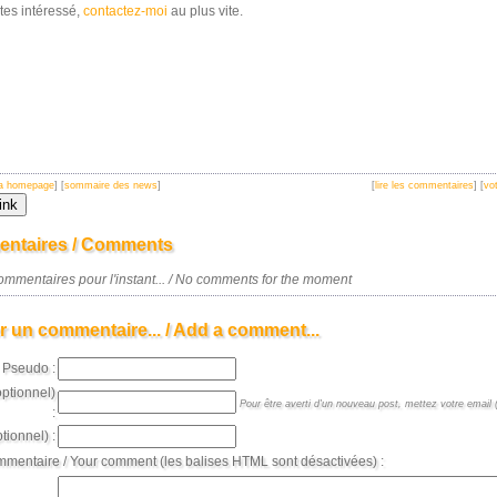
tes intéressé,
contactez-moi
au plus vite.
 la homepage
] [
sommaire des news
]
[
lire les commentaires
] [
vot
ntaires / Comments
mmentaires pour l'instant... / No comments for the moment
r un commentaire... / Add a comment...
Pseudo :
optionnel)
Pour être averti d'un nouveau post, mettez votre email (
:
tionnel) :
mmentaire / Your comment (les balises HTML sont désactivées) :