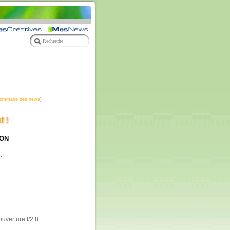
ommaire des news
]
 !
KON
.
uverture f/2.8.