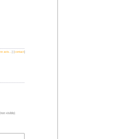
re avis...
] [
contact
]
non visible)