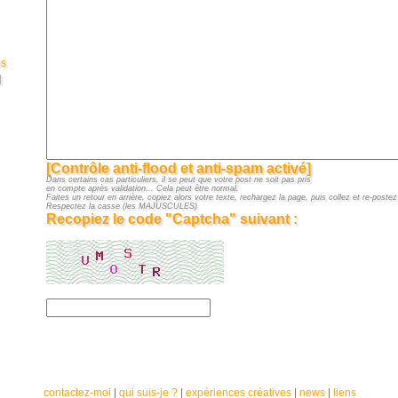
es
]
[Contrôle anti-flood et anti-spam activé]
Dans certains cas particuliers, il se peut que votre post ne soit pas pris
en compte après validation... Cela peut être normal.
Faites un retour en arrière, copiez alors votre texte, rechargez la page, puis collez et re-postez 
Respectez la casse (les MAJUSCULES)
Recopiez le code "Captcha" suivant :
contactez-moi
|
qui suis-je ?
|
expériences créatives
|
news
|
liens