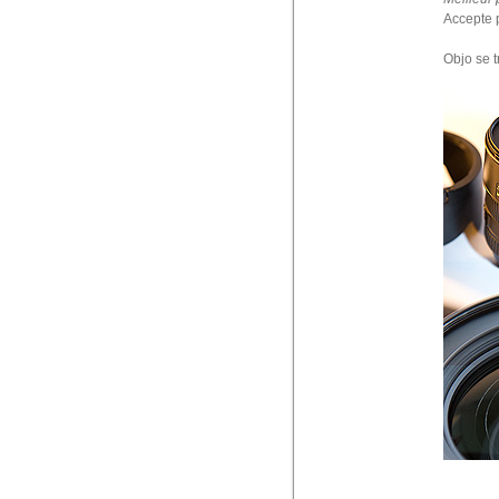
Accepte p
Objo se t