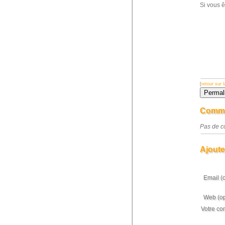
Si vous ê
[
retour sur
Comme
Pas de co
Ajoute
Email (
Web (op
Votre co