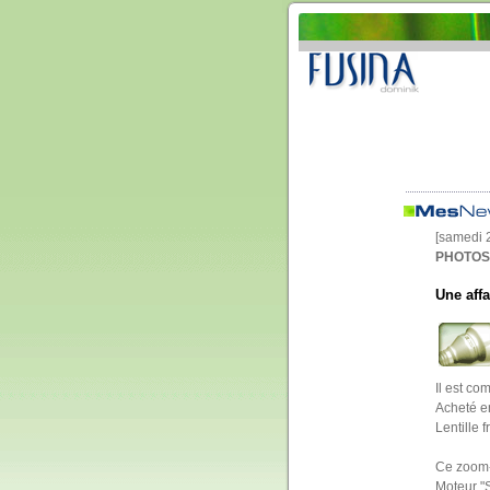
[samedi 
PHOTOS 
Une affa
Il est co
Acheté en
Lentille 
Ce zoom-N
Moteur "S