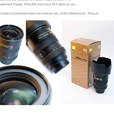
aiement Paypal. Peut-être livré sous 48 h dans ce cas.
rouvant actuellement dans les environs de LYON (VIllefranche - France)