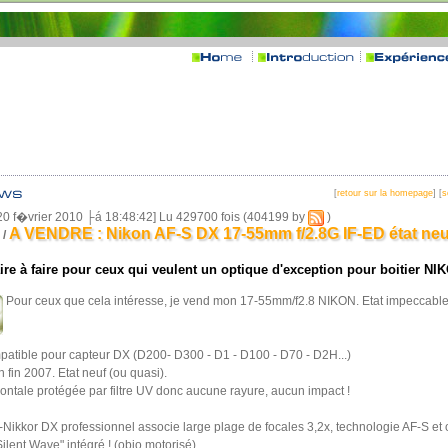
[
retour sur la homepage
] [
s
20 f�vrier 2010 ├á 18:48:42] Lu 429700 fois (404199 by
)
A VENDRE : Nikon AF-S DX 17-55mm f/2.8G IF-ED état neuf
/
ire à faire pour ceux qui veulent un optique d'exception pour boitier NI
Pour ceux que cela intéresse, je vend mon 17-55mm/f2.8 NIKON. Etat impeccable
mpatible pour capteur DX (D200- D300 - D1 - D100 - D70 - D2H...)
 fin 2007. Etat neuf (ou quasi).
frontale protégée par filtre UV donc aucune rayure, aucun impact !
ikkor DX professionnel associe large plage de focales 3,2x, technologie AF-S et o
ilent Wave" intégré ! (objo motorisé)