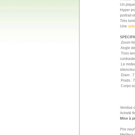
Un piquet
Hyper pr
portrait 
Très lumi
Une
opt
SPECIFI
 Zoom-Ni
 Angle 
 Trois l
contraste 
 Le mote
silencieu
 Diam :
 Poids : 
 Corps s
Vendue da
Acheté fi
Mise à pr
Prix neu
Meilleur 