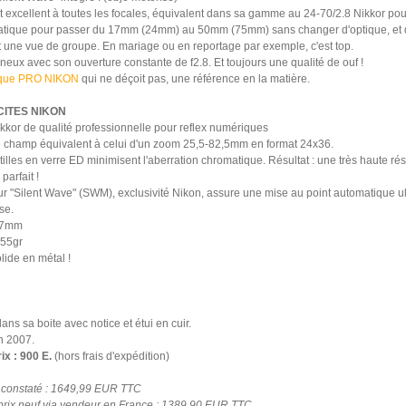
 excellent à toutes les focales, équivalent dans sa gamme au 24-70/2.8 Nikkor pou
atique pour passer du 17mm (24mm) au 50mm (75mm) sans changer d'optique, et d
et une vue de groupe. En mariage ou en reportage par exemple, c'est top.
neux avec son ouverture constante de f2.8. Et toujours une qualité de ouf !
ique PRO NIKON
qui ne déçoit pas, une référence en la matière.
CITES NIKON
kkor de qualité professionnelle pour reflex numériques
de champ équivalent à celui d'un zoom 25,5-82,5mm en format 24x36.
entilles en verre ED minimisent l'aberration chromatique. Résultat : une très haute rés
parfait !
ur "Silent Wave" (SWM), exclusivité Nikon, assure une mise au point automatique ul
se.
 77mm
755gr
olide en métal !
ns sa boite avec notice et étui en cuir.
n 2007.
ix : 900 E.
(hors frais d'expédition)
f constaté : 1649,99 EUR TTC
prix neuf via vendeur en France : 1389,90 EUR TTC.