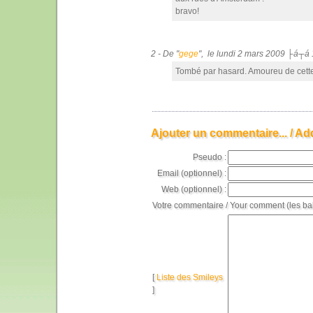
bravo!
2 - De "
gege
", le lundi 2 mars 2009 ├á┬á
Tombé par hasard. Amoureu de cette
Ajouter un commentaire... / Ad
Pseudo :
Email (optionnel) :
Web (optionnel) :
Votre commentaire / Your comment (les ba
[
Liste des Smileys
]