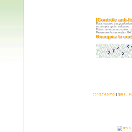
[Contrôle anti-f
Dans certains cas particuliers
en compte après validation...
Faites un retour en arrière, c
Respectez la casse (les M
Recopiez le cod
contactez-moi
|
qui suis-