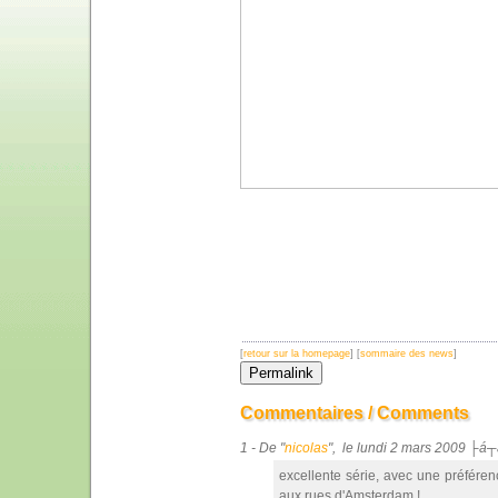
[
retour sur la homepage
] [
sommaire des news
]
Commentaires / Comments
1 - De "
nicolas
", le lundi 2 mars 2009 ├á┬
excellente série, avec une préfére
aux rues d'Amsterdam !