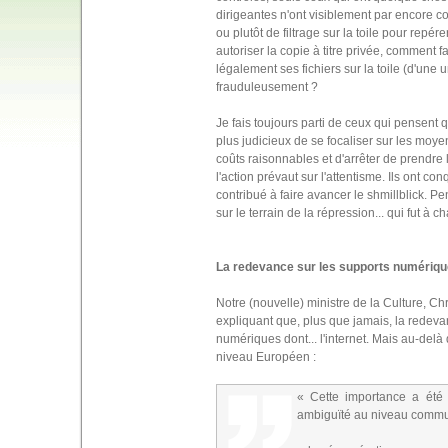
dirigeantes n'ont visiblement par encore c
ou plutôt de filtrage sur la toile pour repére
autoriser la copie à titre privée, comment 
légalement ses fichiers sur la toile (d'une 
frauduleusement ?
Je fais toujours parti de ceux qui pensent qu
plus judicieux de se focaliser sur les moye
coûts raisonnables et d'arrêter de prendre
l'action prévaut sur l'attentisme. Ils ont
contribué à faire avancer le shmillblick. 
sur le terrain de la répression... qui fut à 
La redevance sur les supports numérique
Notre (nouvelle) ministre de la Culture, Ch
expliquant que, plus que jamais, la redevan
numériques dont... l'internet. Mais au-delà
niveau Européen :
« Cette importance a été 
ambiguïté au niveau commun