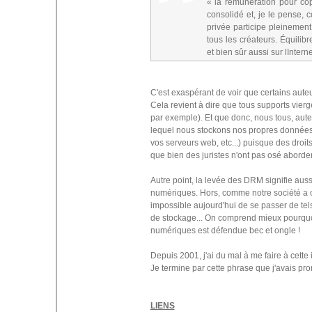
« la rémunération pour copi
consolidé et, je le pense, 
privée participe pleinement 
tous les créateurs. Équili
et bien sûr aussi sur lIntern
C'est exaspérant de voir que certains aute
Cela revient à dire que tous supports vier
par exemple). Et que donc, nous tous, auteu
lequel nous stockons nos propres données
vos serveurs web, etc...) puisque des droit
que bien des juristes n'ont pas osé aborder
Autre point, la levée des DRM signifie aus
numériques. Hors, comme notre société a 
impossible aujourd'hui de se passer de tel
de stockage... On comprend mieux pourquo
numériques est défendue bec et ongle !
Depuis 2001, j'ai du mal à me faire à cette 
Je termine par cette phrase que j'avais pr
LIENS