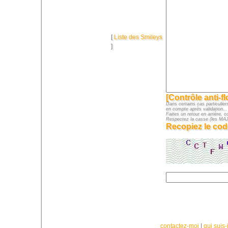
[
Liste des Smileys
]
[Contrôle anti-f
Dans certains cas particuliers
en compte après validation...
Faites un retour en arrière, c
Respectez la casse (les M
Recopiez le cod
contactez-moi
|
qui suis-