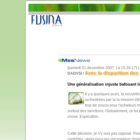
[samedi 01 decembre 2007 ├á 15:39:17] L
Avec la disparition des
DADVSI /
Une généralisation injuste bafouant le
Il y a quelques jours, la nouvelle
orchestrées par la la mission Ol
trop de soucis pour l'acheteur) 
surtout des sanctions. Globalement, ce fut 
chose. Explication.
Cette décision, je n'y suis pas opposé. Po
contrôles, seuls ceux qui ont quelque chose