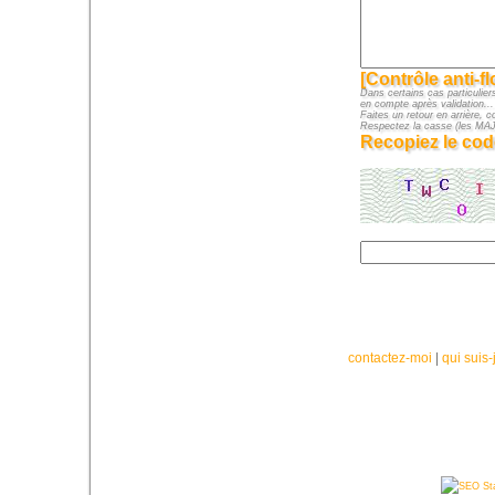
[Contrôle anti-f
Dans certains cas particuliers
en compte après validation...
Faites un retour en arrière, c
Respectez la casse (les M
Recopiez le cod
contactez-moi
|
qui suis-