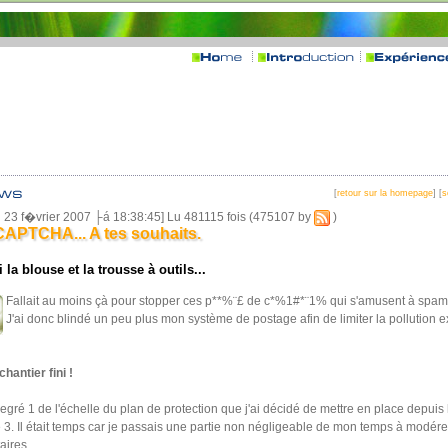
[
retour sur la homepage
] [
s
i 23 f�vrier 2007 ├á 18:38:45] Lu 481115 fois (475107 by
)
CAPTCHA... A tes souhaits.
i la blouse et la trousse à outils...
Fallait au moins çà pour stopper ces p**%¨£ de c*%1#*¨1% qui s'amusent à spa
J'ai donc blindé un peu plus mon système de postage afin de limiter la pollution e
hantier fini !
degré 1 de l'échelle du plan de protection que j'ai décidé de mettre en place depuis h
3. Il était temps car je passais une partie non négligeable de mon temps à modér
ires.