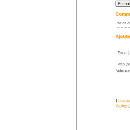
Comme
Pas de co
Ajoute
Email (
Web (op
Votre co
[
Liste d
Smileys