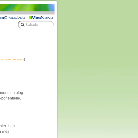
ommaire des news
]
mmer mon blog.
xponentielle.
ier. Il en
er mes