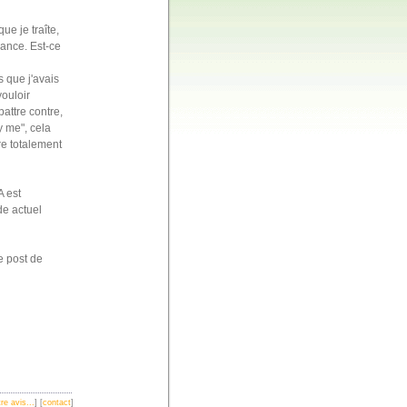
ue je traîte,
lance. Est-ce
s que j'avais
ouloir
attre contre,
 me", cela
tre totalement
A est
de actuel
e post de
re avis...
] [
contact
]