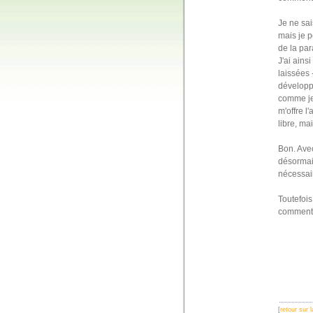
Je ne sai
mais je p
de la pa
J'ai ains
laissées 
développe
comme je
m'offre l
libre, ma
Bon. Avec
désormais
nécessai
Toutefois
commenta
[
retour sur