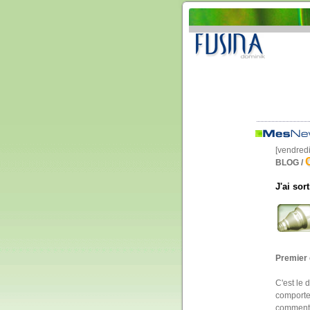
[vendred
BLOG /
J'ai sort
Premier c
C'est le 
comporte 
commenta