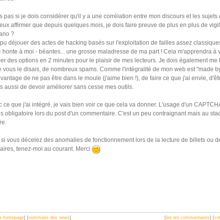
s pas si je dois considérer qu'il y a une corrélation entre mon discours et les sujets q
eux affirmer que depuis quelques mois, je dois faire preuve de plus en plus de vigi
rano ?
i pu déjouer des actes de hacking basés sur l'exploitation de failles assez classique
- honte à moi - béantes... une grosse maladresse de ma part ! Cela m'apprendra à v
r des options en 2 minutes pour le plaisir de mes lecteurs. Je dois également me b
 vous le disais, de nombreux spams. Comme l'intégralité de mon web est "made by
'avantage de ne pas être dans le moule (j'aime bien !), de faire ce que j'ai envie, d'ê
is aussi de devoir améliorer sans cesse mes outils.
 ce que j'ai intégré, je vais bien voir ce que cela va donner. L'usage d'un CAPTCH
 obligatoire lors du post d'un commentaire. C'est un peu contraignant mais au sta
re.
 si vous décelez des anomalies de fonctionnement lors de la lecture de billets ou d
ires, tenez-moi au courant. Merci
 la homepage
] [
sommaire des news
]
[
lire les commentaires
] [
vot