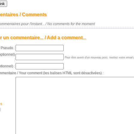
ntaires / Comments
mmentaires pour l'instant... / No comments for the moment
r un commentaire... / Add a comment...
Pseudo :
optionnel)
Pour être averti d'un nouveau post, mettez votre email (
:
tionnel) :
mmentaire / Your comment (les balises HTML sont désactivées) :
es
]