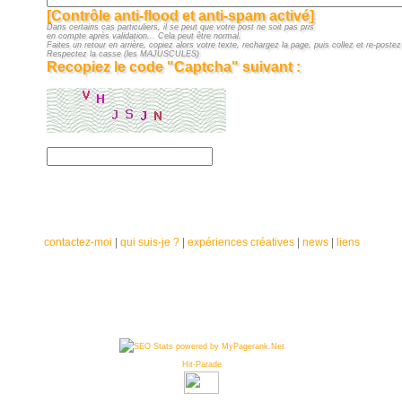
[Contrôle anti-flood et anti-spam activé]
Dans certains cas particuliers, il se peut que votre post ne soit pas pris
en compte après validation... Cela peut être normal.
Faites un retour en arrière, copiez alors votre texte, rechargez la page, puis collez et re-postez 
Respectez la casse (les MAJUSCULES)
Recopiez le code "Captcha" suivant :
contactez-moi
|
qui suis-je ?
|
expériences créatives
|
news
|
liens