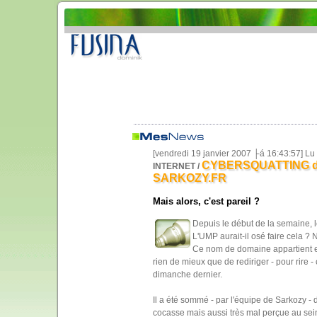
[vendredi 19 janvier 2007 ├á 16:43:57] L
CYBERSQUATTING de
INTERNET /
SARKOZY.FR
Mais alors, c'est pareil ?
Depuis le début de la semaine, l
L'UMP aurait-il osé faire cela ? 
Ce nom de domaine appartient en 
rien de mieux que de rediriger - pour rir
dimanche dernier.
Il a été sommé - par l'équipe de Sarkozy - de
cocasse mais aussi très mal perçue au sein