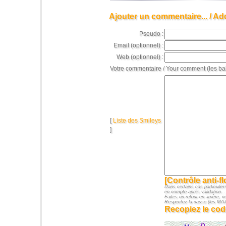
Ajouter un commentaire... / Ad
Pseudo :
Email (optionnel) :
Web (optionnel) :
Votre commentaire / Your comment (les ba
[
Liste des Smileys
]
[Contrôle anti-f
Dans certains cas particuliers
en compte après validation...
Faites un retour en arrière, c
Respectez la casse (les M
Recopiez le cod