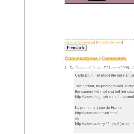
[
retour sur la homepage
] [
sommaire des news
]
Commentaires / Comments
1 - De "Inconnu", le lundi 31 mars 2008 
Carla Bruni : sa modestie mise à nu
The portrait, by photographer Mich
the camera with nothing but her cro
http://www.telegraph.co.uk/news/ma
La premiere dame de France
http://www.carlabruni.com/
ou
http://www.sarkozy.fr/home/ (avec un 