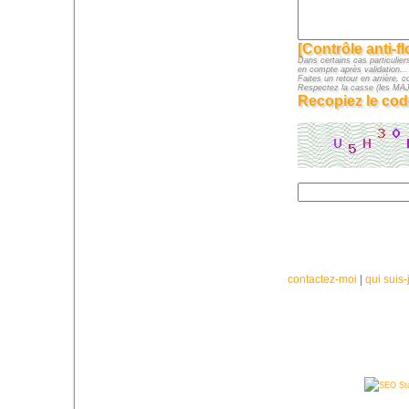
[Contrôle anti-f
Dans certains cas particuliers
en compte après validation...
Faites un retour en arrière, c
Respectez la casse (les M
Recopiez le cod
contactez-moi
|
qui suis-