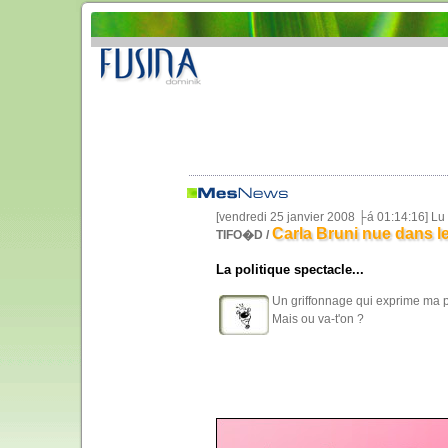
[vendredi 25 janvier 2008 ├á 01:14:16] L
Carla Bruni nue dans 
TIFO�D /
La politique spectacle...
Un griffonnage qui exprime ma p
Mais ou va-t'on ?