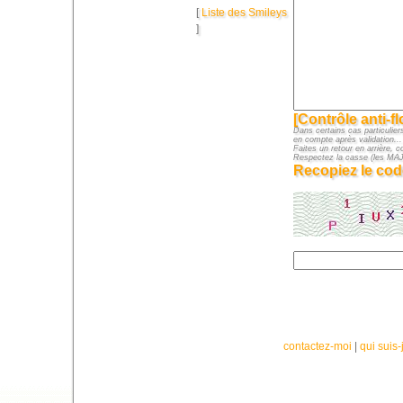
[
Liste des Smileys
]
[Contrôle anti-f
Dans certains cas particuliers
en compte après validation...
Faites un retour en arrière, c
Respectez la casse (les M
Recopiez le cod
contactez-moi
|
qui suis-