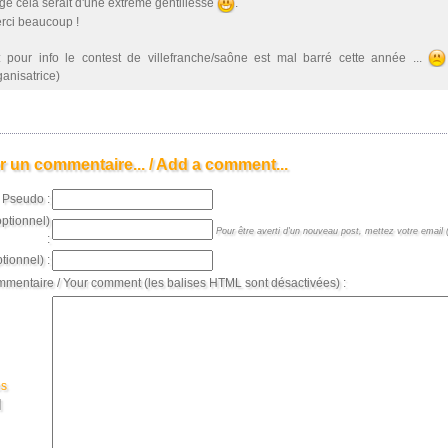
ge cela serait d'une extrême gentillesse
.
rci beaucoup !
: pour info le contest de villefranche/saône est mal barré cette année ...
ganisatrice)
r un commentaire... / Add a comment...
Pseudo :
optionnel)
Pour être averti d'un nouveau post, mettez votre email (
:
tionnel) :
mmentaire / Your comment (les balises HTML sont désactivées) :
es
]