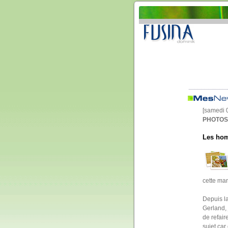
[samedi 
PHOTOS 
Les hom
cette man
Depuis l
Gerland, 
de refair
sujet car