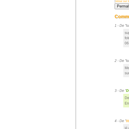
[
retour sur
Comme
1 - De "
sup
fo
06
2 - De "t
Me
su
3 - De "
D
De
En
4 - De "
ti
lé