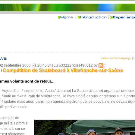
[
retour sur la homepage
] [
s
02 septembre 2006 ├á 20:45:34] Lu 533222 fois (496012 by
)
Compétition de Skateboard à Villefranche-sur-Saône
/
mes volants sont de retour...
Aujourd'hui 2 septembre, l'Assoc' Urbaine( La Sauce Urbaine) organisait une com
Skate au Skate Park de Villefranche. Je l'avais noté depuis longtemps sur la port
frigidaire mais aussi dans mon agenda électronique. Je pouvais et ne devais donc
if sportive locale.
a compét' de
je m'étais promis
e des tofs sur ce
 c'est réellement