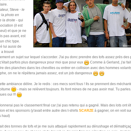
aire.
ateur, Steve -
le
 la photo en
e la droite
- qui
ociation (il est
seul) et que je ne
s pas avant, est
un chic type.
 lui aussi de
 a trouvé
ment un sujet sur lequel s'accorder. J'ai pu donc prendre des tofs assez près des p
c'était parfois plus dangereux pour moi que pour eux
Comme à Gerland, j'ai faill
e des planches dans les chevilles ou entrer en collision avec des hommes volants
phe, on ne le répètera jamais assez, est un job dangereux
ette ambiance délire. Je le redis : ces mecs sont fous ! Ils se prennent des méchan
e bitume
- mais se relèvent toujours. Ils font mines de ne pas avoir mal. Tu parles.
ues oui !!!
onnerai pas le classement final car j'ai pas retenu qui a gagné. Mais des lots ont ét
tion et les sponsors (y'avait entre autre des t-shirts
SCARZE
à gagner, on en voit sur
 haut)
i fait des tonnes de tofs et je me suis attaqué rapidement au dérushage et dématriça