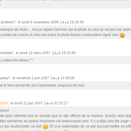
k
p brothers", le lundi 6 novembre 2006 ├á┬á 19:39:54
 manque de tricks ....non je rigole c'est moi sur la photo en plus je vai pas me plai
s potes de scarze et celui qui a pris la photo bonne continuation signé nels
ervietski", le lundi 12 mars 2007 ├á┬á 19:33:49
u crakez tro sérieu ^^
harley", le vendredi 1 juin 2007 ├á┬á 13:39:09
i le frere tyrode tkt, lui il représente, respect a toi mec
ubzta
", le lundi 11 juin 2007 ├á┬á 22:33:17
njour!
ste pour informer tout le monde que le site officiel de la marque ScarZe sera d
tites semaines au grand maximum sur www.scarze.com. Il y a déja une tite page d
ux qui veulent jeter un oeil
. Et si le webmaster de ce site pouvait mettre un p'tit