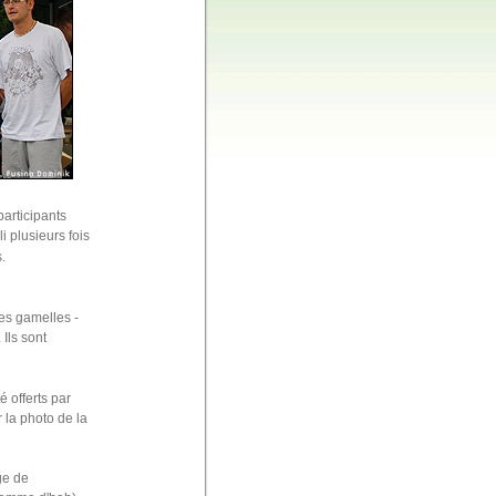
articipants
i plusieurs fois
.
tes gamelles -
 Ils sont
é offerts par
 la photo de la
ge de