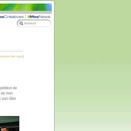
ommaire des news
]
pétition de
e de mon
 pas râter