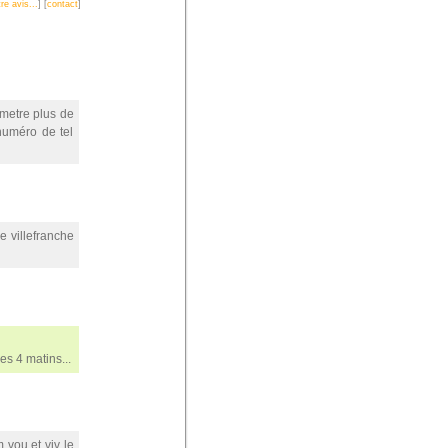
re avis...
] [
contact
]
é metre plus de
 numéro de tel
de villefranche
s 4 matins...
m vou et viv le