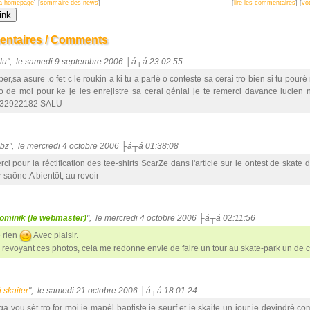
 la homepage
] [
sommaire des news
]
[
lire les commentaires
] [
vot
ntaires / Comments
lulu", le samedi 9 septembre 2006 ├á┬á 23:02:55
er,sa asure .o fet c le roukin a ki tu a parlé o conteste sa cerai tro bien si tu pour
to de moi pour ke je les enrejistre sa cerai génial je te remerci davance lucien
32922182 SALU
ubz", le mercredi 4 octobre 2006 ├á┬á 01:38:08
rci pour la réctification des tee-shirts ScarZe dans l'article sur le ontest de skate 
r saône.A bientôt, au revoir
ominik (le webmaster)
", le mercredi 4 octobre 2006 ├á┬á 02:11:56
 rien
Avec plaisir.
 revoyant ces photos, cela me redonne envie de faire un tour au skate-park un de ce
ti skaiter
", le samedi 21 octobre 2006 ├á┬á 18:01:24
 ga vou sét tro for moi je mapél baptiste je seurf et je skaite un jour je devindré co