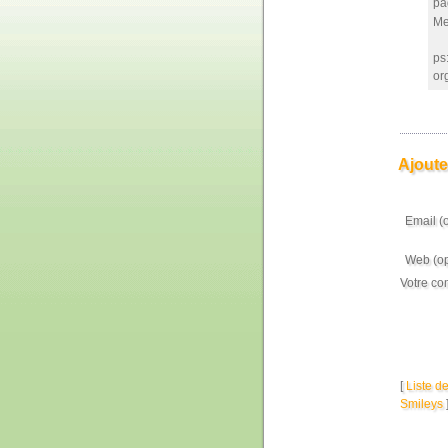
pa
Me
ps
or
Ajoute
Email (
Web (op
Votre co
[
Liste d
Smileys