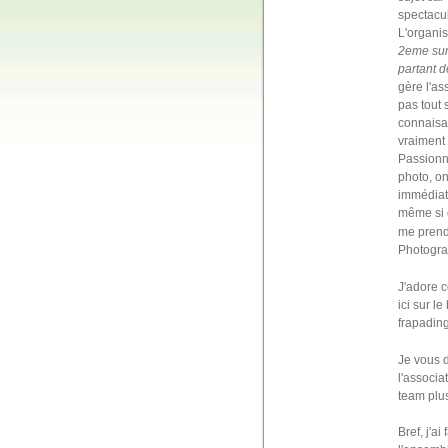
spectacul
L'organis
2eme sur
partant d
gère l'ass
pas tout 
connaisai
vraiment 
Passionné
photo, on
immédiate
même si 
me prendr
Photogra
J'adore c
ici sur l
frapading
Je vous d
l'associa
team plus
Bref, j'a