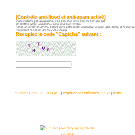
[Contrôle anti-flood et anti-spam activé]
Dans certains cas particuliers, il se peut que votre post ne soit pas pris
en compte après validation... Cela peut être normal.
Faites un retour en arrière, copiez alors votre texte, rechargez la page, puis collez et re-postez 
Respectez la casse (les MAJUSCULES)
Recopiez le code "Captcha" suivant :
contactez-moi
|
qui suis-je ?
|
expériences créatives
|
news
|
liens