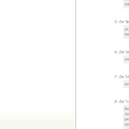
ro
5 - De "f
ça
me
6 - De "s
vo
7 - De "c
oua
8 - De "
t
Bo
Ju
pe
ce