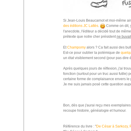
Si Jean-Louis Beaucarnot et moi-même aimion
des éditions JC Lattès
.
Comme on dit, y
l'anecdote, l'éditeur a décidé tout de mêm
prétexte que notre cher président
ne buvait
Et
Champomy
alors ? Ca fait aussi des bull
Est-ce pour oublier la polémique de
quelqu
un état visiblement second (pour pas dire
Après quelques jours de réflexion, j'ai trou
fonction (surtout pour un truc aussi futile) p
certaine forme de complaisance envers le p
Je me suis jamais posé cette question aupré
Bon, dès que j'aurai reçu mes exemplaires, 
recoupe histoire, généalogie et humour.
Référence du livre : "
De César à Sarkozy, P