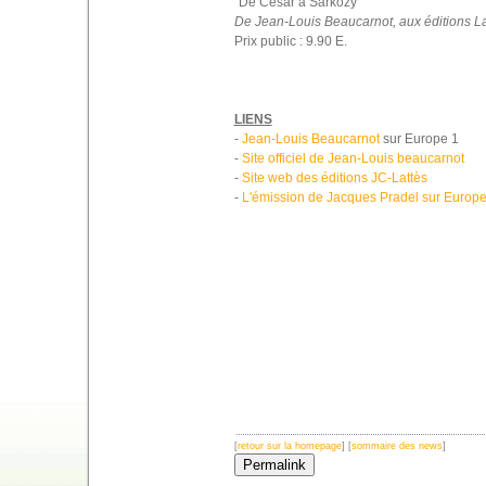
"De César à Sarkozy"
De Jean-Louis Beaucarnot, aux éditions La
Prix public : 9.90 E.
LIENS
-
Jean-Louis Beaucarnot
sur Europe 1
-
Site officiel de Jean-Louis beaucarnot
-
Site web des éditions JC-Lattès
-
L'émission de Jacques Pradel sur Europ
[
retour sur la homepage
] [
sommaire des news
]