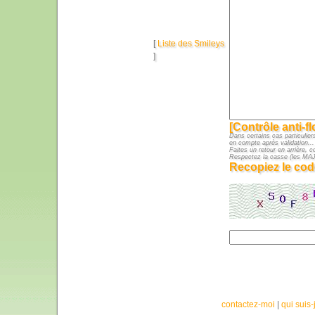
[
Liste des Smileys
]
[Contrôle anti-f
Dans certains cas particuliers
en compte après validation...
Faites un retour en arrière, c
Respectez la casse (les M
Recopiez le cod
contactez-moi
|
qui suis-