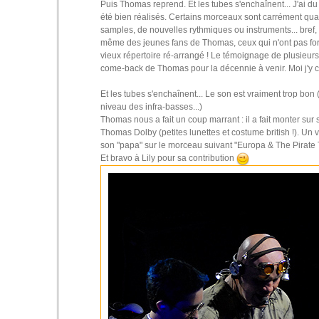
Puis Thomas reprend. Et les tubes s'enchaînent... J'ai d
été bien réalisés. Certains morceaux sont carrément qu
samples, de nouvelles rythmiques ou instruments... bref, 
même des jeunes fans de Thomas, ceux qui n'ont pas fo
vieux répertoire ré-arrangé ! Le témoignage de plusieurs
come-back de Thomas pour la décennie à venir. Moi j'y c
Et les tubes s'enchaînent... Le son est vraiment trop bon 
niveau des infra-basses...)
Thomas nous a fait un coup marrant : il a fait monter sur 
Thomas Dolby (petites lunettes et costume british !). Un 
son "papa" sur le morceau suivant "Europa & The Pirate T
Et bravo à Lily pour sa contribution