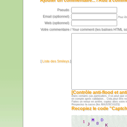
Ajouter un commentaire... / Add a comme
Pseudo :
Email (optionnel) :
Pour êt
Web (optionnel) :
Votre commentaire / Your comment (les balises HTML son
[
Liste des Smileys
]
[Contrôle anti-flood et an
Dans certains cas particuliers, il se peut que v
en compte après validation... Cela peut être n
Faites un retour en arrière, copiez alors votre t
Respectez la casse (les MAJUSCULES)
Recopiez le code "Captch