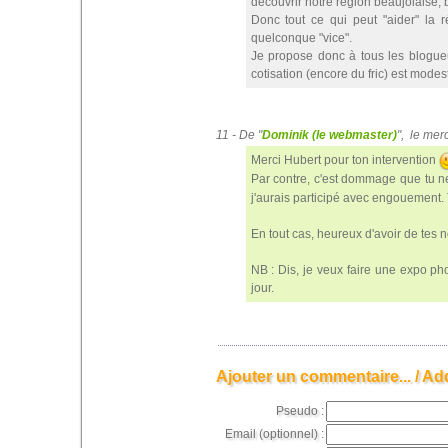
découvrir notre région beaujolaise, 
Donc tout ce qui peut "aider" la r
quelconque "vice".
Je propose donc à tous les blogueur
cotisation (encore du fric) est modes
11 - De "
Dominik (le webmaster)
", le me
Merci Hubert pour ton intervention
Par contre, c'est dommage que tu ne
j'aurais participé avec engouement. T
En tout cas, heureux d'avoir de tes 
NB : Dis, je veux faire une expo pho
jour.
Ajouter un commentaire... / Ad
Pseudo :
Email (optionnel) :