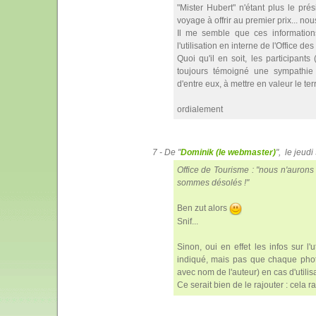
"Mister Hubert" n'étant plus le pré
voyage à offrir au premier prix... n
Il me semble que ces information
l'utilisation en interne de l'Office d
Quoi qu'il en soit, les participan
toujours témoigné une sympathie 
d'entre eux, à mettre en valeur le te
ordialement
7 - De "
Dominik (le webmaster)
", le jeud
Office de Tourisme : "nous n'aurons 
sommes désolés !"
Ben zut alors
Snif...
Sinon, oui en effet les infos sur l'
indiqué, mais pas que chaque phot
avec nom de l'auteur) en cas d'utilisa
Ce serait bien de le rajouter : cela r