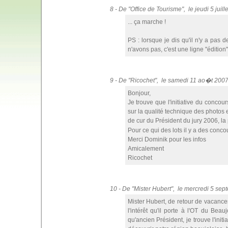
8 - De "Office de Tourisme", le jeudi 5 jui
... ça marche !
PS : lorsque je dis qu'il n'y a pas 
n'avons pas, c'est une ligne "édition"
9 - De "Ricochet", le samedi 11 ao�t 200
Bonjour,
Je trouve que l'initiative du concou
sur la qualité technique des photos e
de cur du Président du jury 2006, la
Pour ce qui des lots il y a des concour
Merci Dominik pour les infos
Amicalement
Ricochet
10 - De "Mister Hubert", le mercredi 5 s
Mister Hubert, de retour de vacance
l'intérêt qu'il porte à l'OT du Be
qu'ancien Président, je trouve l'init