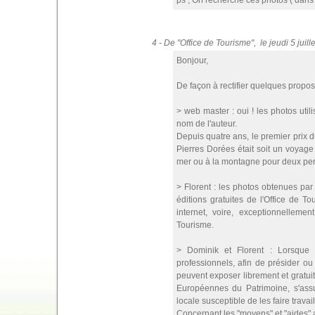
ps , On recherche ces photos ( dans 
4 - De "Office de Tourisme", le jeudi 5 jui
Bonjour,
De façon à rectifier quelques propo
> web master : oui ! les photos uti
nom de l'auteur.
Depuis quatre ans, le premier prix 
Pierres Dorées était soit un voyage 
mer ou à la montagne pour deux pe
> Florent : les photos obtenues par 
éditions gratuites de l'Office de To
internet, voire, exceptionnellemen
Tourisme.
> Dominik et Florent : Lorsque 
professionnels, afin de présider ou 
peuvent exposer librement et gratuit
Européennes du Patrimoine, s'assu
locale susceptible de les faire travail
Concernant les "moyens" et "aides" au