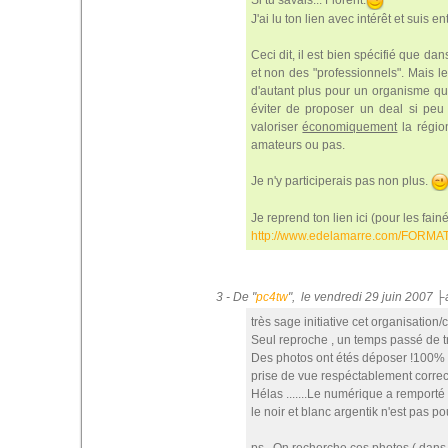
Si tu savais... Florent.
J'ai lu ton lien avec intérêt et suis e
Ceci dit, il est bien spécifié que da
et non des "professionnels". Mais le
d'autant plus pour un organisme qu
éviter de proposer un deal si peu a
valoriser
économiquement
la régio
amateurs ou pas.
Je n'y participerais pas non plus.
Je reprend ton lien ici (pour les fainé
http://www.edelamarre.com/FORMAT
3 - De "
pc4tw
", le vendredi 29 juin 2007 
très sage initiative cet organisation
Seul reproche , un temps passé de t
Des photos ont étés déposer !100% 
prise de vue respéctablement correc
Hélas .......Le numérique a remporté
le noir et blanc argentik n'est pas pou