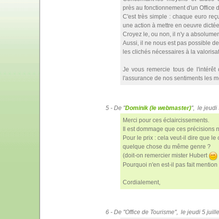
près au fonctionnement d'un Office 
C'est très simple : chaque euro re
une action à mettre en oeuvre dictée p
Croyez le, ou non, il n'y a absolumen
Aussi, il ne nous est pas possible d
les clichés nécessaires à la valorisat
Je vous remercie tous de l'intérêt
l'assurance de nos sentiments les me
5 - De "
Dominik (le webmaster)
", le jeud
Merci pour ces éclaircissements.
Il est dommage que ces précisions n'
Pour le prix : cela veut-il dire que 
quelque chose du même genre ?
(doit-on remercier mister Hubert
Pourquoi n'en est-il pas fait mentio
Cordialement,
6 - De "Office de Tourisme", le jeudi 5 jui