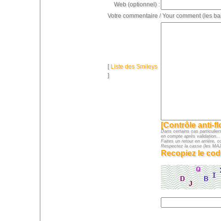
Web (optionnel) :
Votre commentaire / Your comment (les ba
[
Liste des Smileys
]
[Contrôle anti-f
Dans certains cas particuliers
en compte après validation...
Faites un retour en arrière, c
Respectez la casse (les M
Recopiez le cod