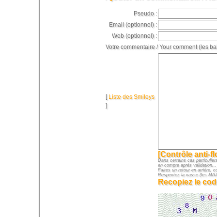
Pseudo :
Email (optionnel) :
Web (optionnel) :
Votre commentaire / Your comment (les ba
[
Liste des Smileys
]
[Contrôle anti-f
Dans certains cas particuliers
en compte après validation...
Faites un retour en arrière, c
Respectez la casse (les M
Recopiez le cod