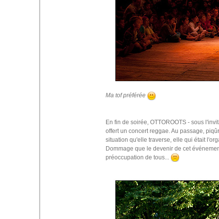
Ma tof préférée
En fin de soirée, OTTOROOTS - sous l'invit
offert un concert reggae. Au passage, piqûre
situation qu'elle traverse, elle qui était l
Dommage que le devenir de cet événement c
préoccupation de tous...