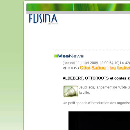
[samedi 11 juillet 2009 ├á 00:54:10] Lu 4
Côté Saône : les festiv
PHOTOS /
ALDEBERT, OTTOROOTS et contes af
Jeudi soir, lancement de "Côté S
la ville.
Un petit speech d'introduction des organisat