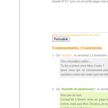
Quadri R°/V° avec un joli pelliculage mat a
[
retour sur la homepage
] [
sommaire des news
]
Commentaires / Comments
1 - De "
nicolas
", le vendredi 13 novembr
Très chouettes cartes....
Tu les a prises chez Moo Cards ?
(pour ceux qui ne connaissent pas
cardsles-cartes-de-visite-quil-me-fall
2 - De "
Dominik (le webmaster)
", le ven
Non pas du tout.
Format 90 x 50mm, mise en page fo
online, mais pas Moo. De plus, je v