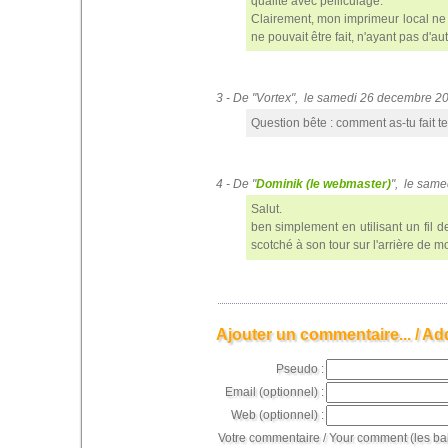
qualité avec pelliculage.
Clairement, mon imprimeur local ne
ne pouvait être fait, n'ayant pas d'
3 - De "Vortex", le samedi 26 decembre 
Question bête : comment as-tu fait te
4 - De "
Dominik (le webmaster)
", le sam
Salut.
ben simplement en utilisant un fil de
scotché à son tour sur l'arrière de m
Ajouter un commentaire... / Ad
Pseudo :
Email (optionnel) :
Web (optionnel) :
Votre commentaire / Your comment (les ba