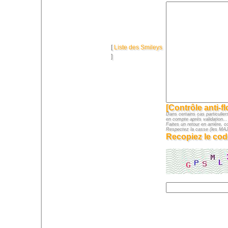
[
Liste des Smileys
]
[Contrôle anti-f
Dans certains cas particuliers
en compte après validation...
Faites un retour en arrière, c
Respectez la casse (les M
Recopiez le cod