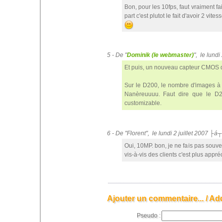
Bon, pour les 10fps, faut vraiment f
part c'est plutot le fait d'avoir 2 vi
5 - De "
Dominik (le webmaster)
", le lund
Et puis, un nouveau capteur CMOS 
Sur le D200, le nombre d'images à 
Nanèreuuuu. Faut dire que le D2
customizable.
6 - De "Florent", le lundi 2 juillet 2007 ├á
Oui, 10MP. bon, je ne fais pas souve
vis-à-vis des clients c'est plus appr
Ajouter un commentaire... / Ad
Pseudo :