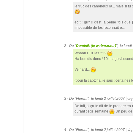
le truc des canoneux là... mais si tu sa
edit : grrr !! c'est la 5eme fois que
impossible de les reconnaitre...
2 - De "
Dominik (le webmaster)
", le lund
Whaou ! Tu l'as ???
Ha ben dis donc ! 10 images/seconde 
Veinard...
(pour la captcha, je sais : certaines l
3 - De "Florent", le lundi 2 juillet 2007 ├á
De fait, si ça te dit de le prendre en
durant cette semaine
Un peu de b
4 - De "Florent", le lundi 2 juillet 2007 ├á