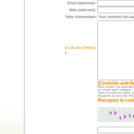
Email (optionnel) :
Web (optionnel) :
Votre commentaire / Your comment (les ba
[
Liste des Smileys
]
[Contrôle anti-f
Dans certains cas particuliers
en compte après validation...
Faites un retour en arrière, c
Respectez la casse (les M
Recopiez le cod