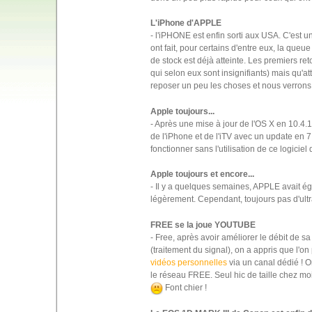
L'iPhone d'APPLE
- l'iPHONE est enfin sorti aux USA. C'est u
ont fait, pour certains d'entre eux, la que
de stock est déjà atteinte. Les premiers re
qui selon eux sont insignifiants) mais qu'a
reposer un peu les choses et nous verrons bi
Apple toujours...
- Après une mise à jour de l'OS X en 10.4.1
de l'iPhone et de l'iTV avec un update en 7.3
fonctionner sans l'utilisation de ce logiciel
Apple toujours et encore...
- Il y a quelques semaines, APPLE avait é
légèrement. Cependant, toujours pas d'ultr
FREE se la joue YOUTUBE
- Free, après avoir améliorer le débit de s
(traitement du signal), on a appris que l'on
vidéos personnelles
via un canal dédié ! O
le réseau FREE. Seul hic de taille chez moi :
Font chier !