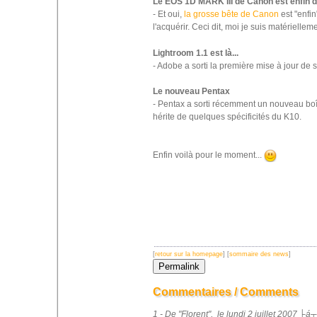
Le EOS 1D MARK III de Canon est enfin d
- Et oui,
la grosse bête de Canon
est "enfin
l'acquérir. Ceci dit, moi je suis matérielle
Lightroom 1.1 est là...
- Adobe a sorti la première mise à jour de 
Le nouveau Pentax
- Pentax a sorti récemment un nouveau boî
hérite de quelques spécificités du K10.
Enfin voilà pour le moment...
[
retour sur la homepage
] [
sommaire des news
]
Commentaires / Comments
1 - De "Florent", le lundi 2 juillet 2007 ├á