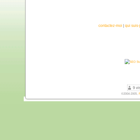
contactez-moi
|
qui suis-
9 vi
©2004-2005,