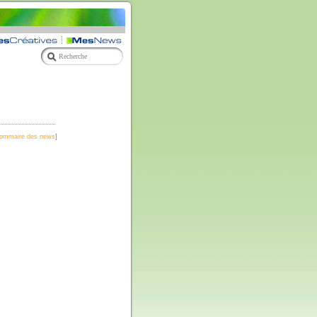
ommaire des news
]