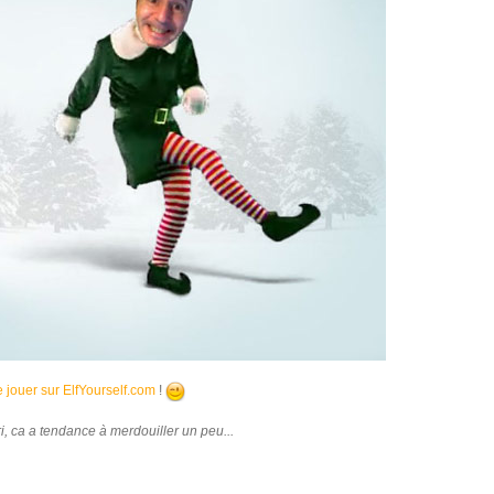
 jouer sur ElfYourself.com
!
i, ca a tendance à merdouiller un peu...