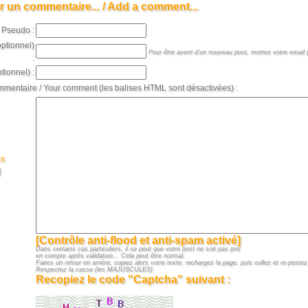
r un commentaire... / Add a comment...
Pseudo :
optionnel)
Pour être averti d'un nouveau post, mettez votre email (
:
tionnel) :
mmentaire / Your comment (les balises HTML sont désactivées) :
es
]
[Contrôle anti-flood et anti-spam activé]
Dans certains cas particuliers, il se peut que votre post ne soit pas pris
en compte après validation... Cela peut être normal.
Faites un retour en arrière, copiez alors votre texte, rechargez la page, puis collez et re-postez 
Respectez la casse (les MAJUSCULES)
Recopiez le code "Captcha" suivant :