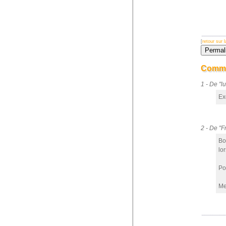
[
retour sur
Comme
1 - De "
Exc
2 - De "
Bo
lo
Po
Me