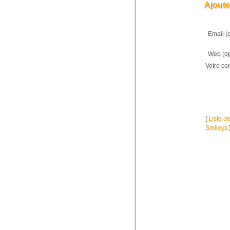
Ajoute
Email (
Web (op
Votre co
[
Liste d
Smileys