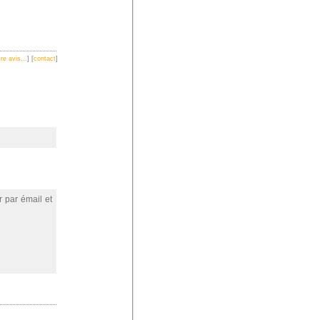
re avis...
] [
contact
]
r par émail et