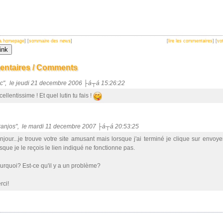
 la homepage
] [
sommaire des news
]
[
lire les commentaires
] [
vot
ntaires / Comments
luc", le jeudi 21 decembre 2006 ├á┬á 15:26:22
ellentissime ! Et quel lutin tu fais !
Franjos", le mardi 11 decembre 2007 ├á┬á 20:53:25
njour...je trouve votre site amusant mais lorsque j'ai terminé je clique sur envoye
rsque je le reçois le lien indiqué ne fonctionne pas.
urquoi? Est-ce qu'il y a un problème?
rci!