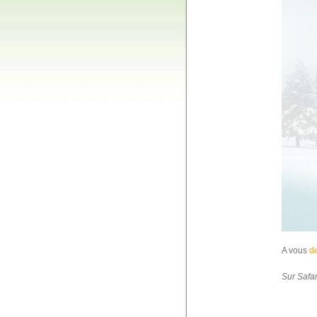
A vous
de
Sur Safar