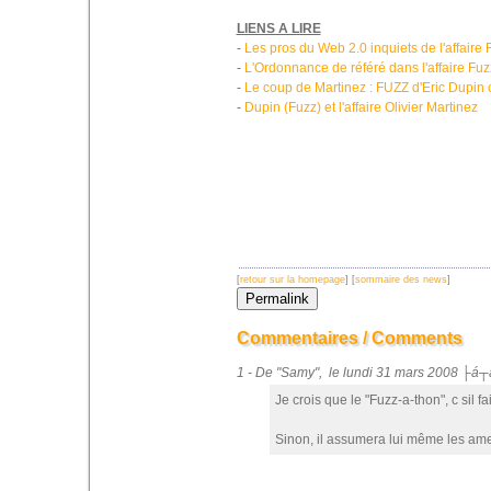
LIENS A LIRE
-
Les pros du Web 2.0 inquiets de l'affaire 
-
L'Ordonnance de référé dans l'affaire Fuzz
-
Le coup de Martinez : FUZZ d'Eric Dupi
-
Dupin (Fuzz) et l'affaire Olivier Martinez
[
retour sur la homepage
] [
sommaire des news
]
Commentaires / Comments
1 - De "Samy", le lundi 31 mars 2008 ├á┬
Je crois que le "Fuzz-a-thon", c sil fa
Sinon, il assumera lui même les am