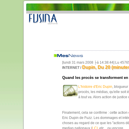
[lundi 31 mars 2008 ├á 14:38:44] Lu 4576
Dupin, Du 20 (minutes
INTERNET /
Quand les procès se transforment en
L'histoire d'Eric Dupin
, blogueur
procès, les médias, qu'elle soit é
à tout va. Alors action de justic
Finalement, cela se confirme : cette action 
Eric Dupin de Fuzz. Les dommages et intér
choses au regard de ce que les "actions dér
medias nationaux (
LCI
, etc... ou encore