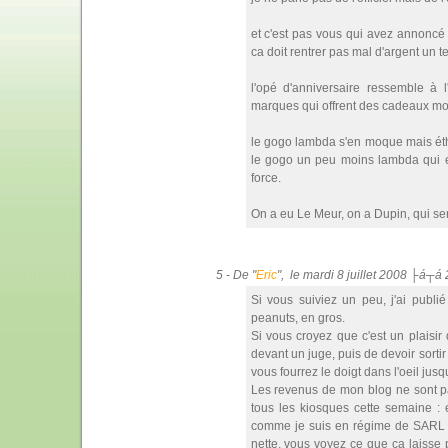
et c'est pas vous qui avez annoncé 
ca doit rentrer pas mal d'argent un t
l'opé d'anniversaire ressemble à l
marques qui offrent des cadeaux moye
le gogo lambda s'en moque mais éthi
le gogo un peu moins lambda qui e
force.
On a eu Le Meur, on a Dupin, qui se
5 - De "
Eric
", le mardi 8 juillet 2008 ├á┬á
Si vous suiviez un peu, j'ai publi
peanuts, en gros.
Si vous croyez que c'est un plaisir
devant un juge, puis de devoir sorti
vous fourrez le doigt dans l'oeil jus
Les revenus de mon blog ne sont pa
tous les kiosques cette semaine : e
comme je suis en régime de SARL il
nette, vous voyez ce que ça laisse 