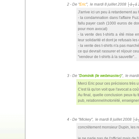
2 - De "
Eric
", le mardi 8 juillet 2008 ├á┬á
J'arrive ici un peu à retardement au 
- la condamnation dans l'affaire Fu
fallu payer cash (1000 euros de do
pour mon avocat)
- la vente des t-shirts a été mise
leur solidarité et dont je refusais les
- la vente des t-shirts n'a pas march
ce qui devrait rassurer et réjouir c
"vendeur de t-shirts à la sauvette"...
3 - De "
Dominik (le webmaster)
", le mard
Merci Eric pour ces précisions très u
C'est là qu'on voit que l'avocat a c
Au final, quelle conclusion peux-tu 
pub, relationnel/notoriété, enseignem
4 - De "Mickey", le mardi 8 juillet 2008 ├
concrètement monsieur Dupin, les r
je ne parle pas de l'officiel mais de l'