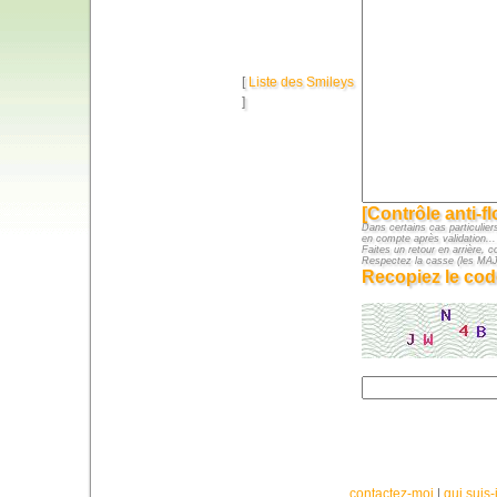
[
Liste des Smileys
]
[Contrôle anti-f
Dans certains cas particuliers
en compte après validation...
Faites un retour en arrière, c
Respectez la casse (les M
Recopiez le cod
contactez-moi
|
qui suis-