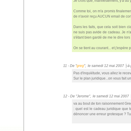
Je crois que, manifestement, y'a du y
Comme toi, on m'a promis finalement 
de n'avoir reçu AUCUN email de confi
Dans les faits, que cela soit bien cl
ne suis pas avide de cadeau. Je n'ai
s'étant bien gardé de me le dire lors
On se tient au courant... et j'espère 
11 - De "
greg
", le samedi 12 mai 2007 ├á
Pas d'inquiétude, vous allez le recevo
Sur le plan juridique...on vous fait
12 - De "Jerome", le samedi 12 mai 2007
va au bout de ton raisonnement Greg
: quel est le cadeau juridique que 
dénoncer une erreur grotesque ? Tu