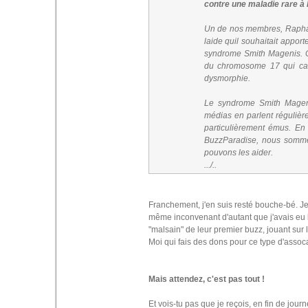
contre une maladie rare à 
Un de nos membres, Raphae
laide quil souhaitait appo
syndrome Smith Magenis. C
du chromosome 17 qui cau
dysmorphie.
Le syndrome Smith Mageni
médias en parlent régulière
particulièrement émus. E
BuzzParadise, nous somme
pouvons les aider.
.../..
Franchement, j'en suis resté bouche-bé. Je
même inconvenant d'autant que j'avais eu l'o
"malsain" de leur premier buzz, jouant sur l
Moi qui fais des dons pour ce type d'assoca
Mais attendez, c'est pas tout !
Et vois-tu pas que je reçois, en fin de journ