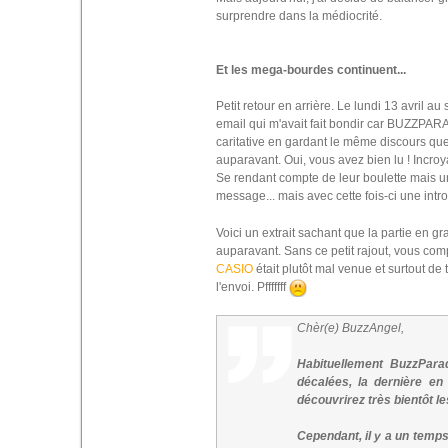
surprendre dans la médiocrité.
Et les mega-bourdes continuent...
Petit retour en arrière. Le lundi 13 avril au
email qui m'avait fait bondir car BUZZPARA
caritative en gardant le même discours que
auparavant. Oui, vous avez bien lu ! Incroy
Se rendant compte de leur boulette mais un
message... mais avec cette fois-ci une intro
Voici un extrait sachant que la partie en gr
auparavant. Sans ce petit rajout, vous com
CASIO
était plutôt mal venue et surtout de 
l'envoi. Pfffffff
Chèr(e) BuzzAngel,
Habituellement BuzzPara
décalées, la dernière en
découvrirez très bientôt les
Cependant, il y a un temps