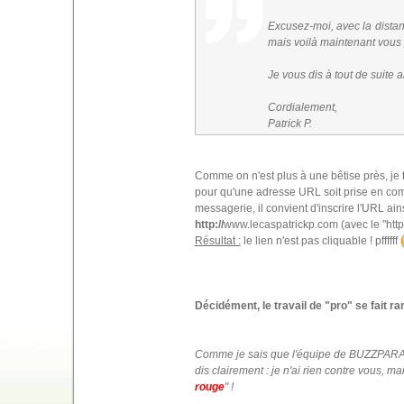
Excusez-moi, avec la distanc
mais voilà maintenant vous
Je vous dis à tout de suite a
Cordialement,
Patrick P.
Comme on n'est plus à une bêtise près, je
pour qu'une adresse URL soit prise en com
messagerie, il convient d'inscrire l'URL ains
http://
www.lecaspatrickp.com (avec le "http:/
Résultat :
le lien n'est pas cliquable ! pffffff
Décidément, le travail de "pro" se fait ra
Comme je sais que l'équipe de BUZZPARADI
dis clairement : je n'ai rien contre vous, m
rouge
" !