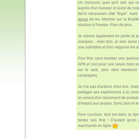
Un concours, quel qu'il soit, qui 
auprès d'un huissier et aussi de r
fait le nécessaire côté "légal", mai
devez
de les informer sur la finali
réaction à Freetux. Rien de plus.
Je rejoins également en partie le 
marques... mais bon, je sais aussi 
une opération et d'en négocier les a
Pour finir, sans montrer une quelc
APN et ceci pour une raison bien sim
sur le web, plus vites viendron
campagne).
Je n'ai pas d'actions chez eux, mais 
partager ses expériences à la commu
en amont d'un lancement de produit p
d'impact aux propos. Donc plus le t
Pour conclure, tout est dans la dy
tardez pas trop ! D'autant qu'o
marchands en ligne