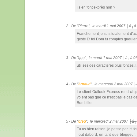
ils en font exprès non ?
2 - De "Pierre", le mardi 1 mai 2007 ├á┬á
Franchement je suis totalement d'acc
geste Et toi Dom tu comptes gueuler
3 - De "qqq", le mardi 1 mai 2007 ├á┬á 0
utilises des caracteres plus fonces, 
4 - De "
Arnaud
", le mercredi 2 mai 2007 
Le client Outlook Express rend cli
voient pas que ce n'est pas le cas de 
Bon billet.
5 - De "
greg
", le mercredi 2 mai 2007 ├á┬
Tu as bien raison, je passe par ici 
Tout dabord, en tant que bloggeur,