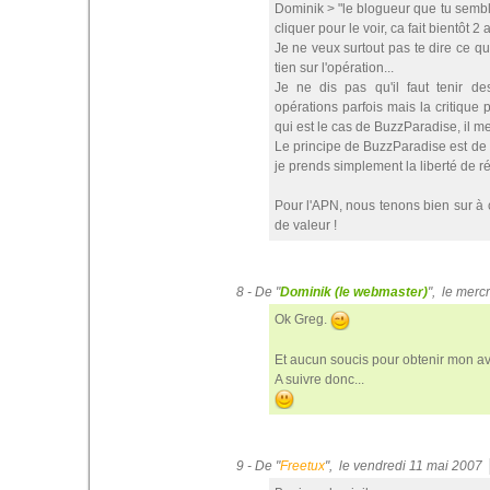
Dominik > "le blogueur que tu semble
cliquer pour le voir, ca fait bientôt 2 a
Je ne veux surtout pas te dire ce qu
tien sur l'opération...
Je ne dis pas qu'il faut tenir 
opérations parfois mais la critique 
qui est le cas de BuzzParadise, il m
Le principe de BuzzParadise est de n
je prends simplement la liberté de r
Pour l'APN, nous tenons bien sur à c
de valeur !
8 - De "
Dominik (le webmaster)
", le merc
Ok Greg.
Et aucun soucis pour obtenir mon avi
A suivre donc...
9 - De "
Freetux
", le vendredi 11 mai 2007