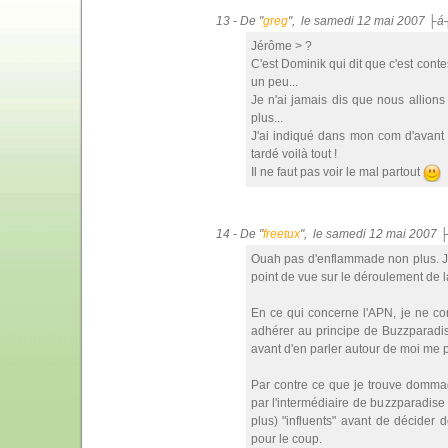
13 - De "
greg
", le samedi 12 mai 2007 ├á
Jérôme > ?
C'est Dominik qui dit que c'est conte
un peu...
Je n'ai jamais dis que nous allions 
plus...
J'ai indiqué dans mon com d'avant q
tardé voilà tout !
Il ne faut pas voir le mal partout
14 - De "
freetux
", le samedi 12 mai 2007 
Ouah pas d'enflammade non plus. Je
point de vue sur le déroulement de 
En ce qui concerne l'APN, je ne co
adhérer au principe de Buzzparadise
avant d'en parler autour de moi me 
Par contre ce que je trouve dommag
par l'intermédiaire de buzzparadise 
plus) "influents" avant de décider d
pour le coup.