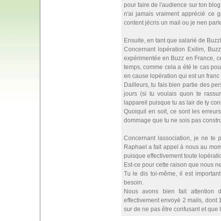
pour faire de l'audience sur ton blog
n'ai jamais vraiment apprécié ce g
content jécris un mail ou je nen par
Ensuite, en tant que salarié de BuzzP
Concernant lopération Exilim, Buz
expérimentée en Buzz en France, ce 
temps, comme cela a été le cas pour
en cause lopération qui est un franc
Dailleurs, tu fais bien partie des 
jours (si tu voulais quon te rass
lappareil puisque tu as lair de ty co
Quoiquil en soit, ce sont les erreur
dommage que tu ne sois pas construc
Concernant lassociation, je ne te
Raphael a fait appel à nous au mome
puisque effectivement toute lopérati
Est-ce pour cette raison que nous ne
Tu le dis toi-même, il est importan
besoin.
Nous avons bien fait attention 
effectivement envoyé 2 mails, dont 
sur de ne pas être confusant et que 