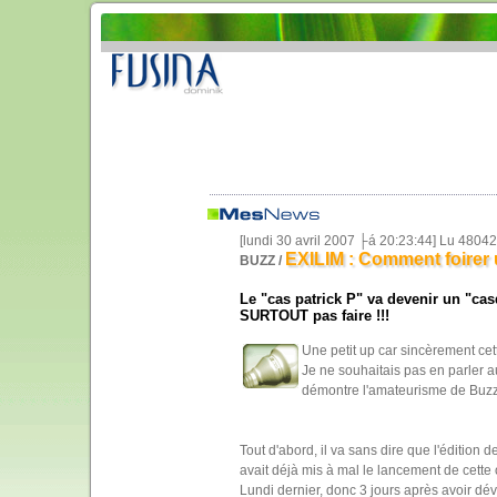
[lundi 30 avril 2007 ├á 20:23:44] Lu 4804
EXILIM : Comment foirer
BUZZ /
Le "cas patrick P" va devenir un "cas
SURTOUT pas faire !!!
Une petit up car sincèrement cet
Je ne souhaitais pas en parler a
démontre l'amateurisme de BuzzP
Tout d'abord, il va sans dire que l'édition d
avait déjà mis à mal le lancement de cette 
Lundi dernier, donc 3 jours après avoir dé