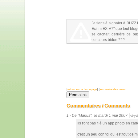
Je tiens à signaler à BUZZ
Exilim EX-V7" que tout blogu
se cachait derrière ce buz
concours bidon ???
[
retour sur la homepage
] [
sommaire des news
]
Commentaires / Comments
1 - De "Marius", le mardi 1 mai 2007 ├á┬
Ils t'ont pas filé un app photo en c
c'est un peu con toi qui est tout de 