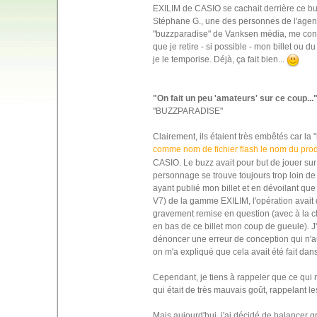
EXILIM de CASIO se cachait derrière ce bu
Stéphane G., une des personnes de l'age
"buzzparadise" de Vanksen média, me cont
que je retire - si possible - mon billet ou 
je le temporise. Déjà, ça fait bien...
"On fait un peu 'amateurs' sur ce coup...
"BUZZPARADISE"
Clairement, ils étaient très embêtés car la 
comme nom de fichier flash le nom du produ
CASIO. Le buzz avait pour but de jouer sur
personnage se trouve toujours trop loin de to
ayant publié mon billet et en dévoilant qu
V7) de la gamme EXILIM, l'opération avait
gravement remise en question (avec à la clé
en bas de ce billet mon coup de gueule). J'
dénoncer une erreur de conception qui n'aur
on m'a expliqué que cela avait été fait dans
Cependant, je tiens à rappeler que ce qui m'
qui était de très mauvais goût, rappelant l
Mais aujourd'hui, j'ai décidé de balancer