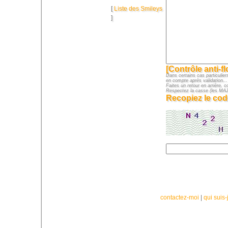
[
Liste des Smileys
]
[Contrôle anti-f
Dans certains cas particuliers
en compte après validation...
Faites un retour en arrière, c
Respectez la casse (les M
Recopiez le cod
contactez-moi
|
qui suis-