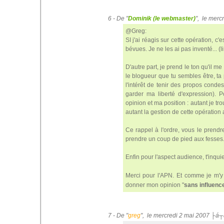
6 - De "
Dominik (le webmaster)
", le merc
@Greg:
SI j'ai réagis sur cette opération, 
bévues. Je ne les ai pas inventé... (li
D'autre part, je prend le ton qu'il m
le blogueur que tu sembles être, ta
l'intérêt de tenir des propos condes
garder ma liberté d'expression). P
opinion et ma position : autant je tr
autant la gestion de cette opération 
Ce rappel à l'ordre, vous le prend
prendre un coup de pied aux fesses
Enfin pour l'aspect audience, t'inqui
Merci pour l'APN. Et comme je m'
donner mon opinion "
sans influenc
7 - De "
greg
", le mercredi 2 mai 2007 ├á┬