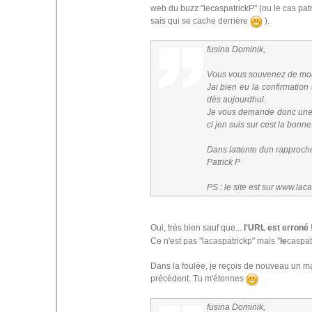
web du buzz "lecaspatrickP" (ou le cas patric
sais qui se cache derrière
).
fusina Dominik,
Vous vous souvenez de moi ? 
Jai bien eu la confirmation
dès aujourdhui.
Je vous demande donc une d
ci jen suis sur cest la bonne
Dans lattente dun rapproc
Patrick P
PS : le site est sur www.lac
Oui, très bien sauf que...
l'URL est erroné
Ce n'est pas "lacaspatrickp" mais "
le
caspat
Dans la foulée, je reçois de nouveau un mai
précédent. Tu m'étonnes
fusina Dominik,