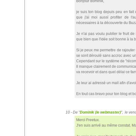
Bonjour dominik,
je suis ton blog depuis peu en fait
que j'ai moi aussi profiter de l'
nécessaires à la découverte du Buzz
Je n'ai pas voulu publier le fruit 
que bien que l'idée soit bonne à la b
Si je peux me permettre de rajouter
se sont déroulé sans accroc avec un 
Cependant sur le système de "récomp
Il manque clairement de communicatio
va recevoir et dans quel délai ce f
Je leur ai adressé un mail afin d'avo
En tout cas bravo pour ton blog et b
10 - De "
Dominik (le webmaster)
", le ve
Merci Freetux.
J'en suis arrivé au même constat. Mais