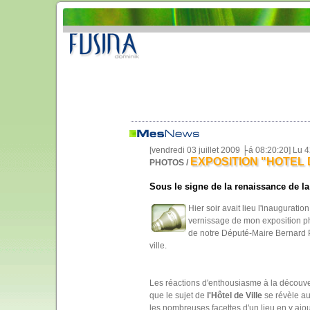
[vendredi 03 juillet 2009 ├á 08:20:20] Lu
EXPOSITION "HOTEL DE 
PHOTOS /
Sous le signe de la renaissance de l
Hier soir avait lieu l'inaugurati
vernissage de mon exposition ph
de notre Député-Maire Bernard P
ville.
Les réactions d'enthousiasme à la découve
que le sujet de
l'Hôtel de Ville
se révèle aus
les nombreuses facettes d'un lieu en y ajout