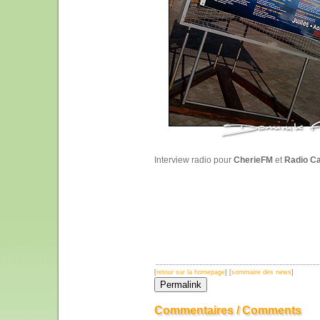
Interview radio pour
CherieFM
et
Radio C
[
retour sur la homepage
] [
sommaire des news
]
Commentaires / Comments