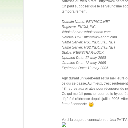
Adresse du web pirate : http://www.pentaco
On peut supposer que le serveur d'une socié
temporairement.
Domain Name: PENTACO.NET
Registrar: ENOM, INC.
Whois Server: whois.enom.com
Referral URL: http://www.enom.com
Name Server: NS1.INDOSITE.NET
Name Server: NS2.INDOSITE.NET
Status: REGISTRAR-LOCK
Updated Date: 17-may-2005
Creation Date: 12-may-2005
Expiration Date: 12-may-2006
Agir durant un week-end est la meilleure d
ce qui se passe. Au mieux, c'est seulement 
48 heures aux pirates pour récupérer de 
Ce qui me fait pencher pour cette hypothès
déjà été référencé depuis juillet 2005. Att
être déconnecté.
Voici la page de connexion du faux PAYPA