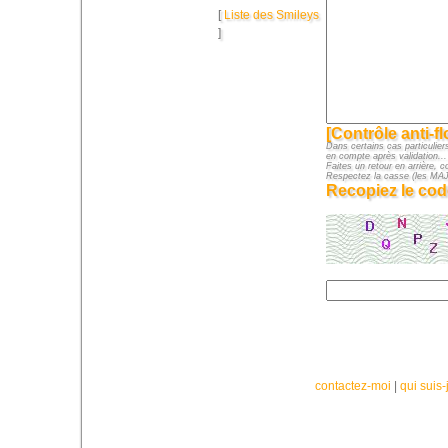
[
Liste des Smileys
]
[Contrôle anti-f
Dans certains cas particuliers
en compte après validation...
Faites un retour en arrière, c
Respectez la casse (les M
Recopiez le cod
contactez-moi
|
qui suis-