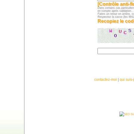
[Contrôle anti-f
Dans certains cas particuliers
en compte après validation...
Faites un retour en arrière, c
Respectez la casse (les M
Recopiez le cod
contactez-moi
|
qui suis-