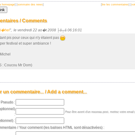
 la homepage
] [
sommaire des news
]
[
lire les commentaires
] [
vot
ntaires / Comments
i�hel
", le vendredi 22 ao�t 2008 ├á┬á 06:16:01
 tant pis pour ceux qui n'y étaient pas
per festival et super ambiance !
Michel
S : Coucou Mr Dom)
r un commentaire... / Add a comment...
Pseudo :
optionnel)
Pour être averti d'un nouveau post, mettez votre email (
:
tionnel) :
mmentaire / Your comment (les balises HTML sont désactivées) :