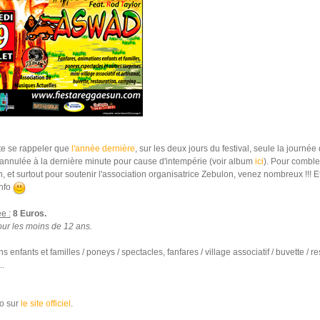
uste se rappeler que
l'année dernière
, sur les deux jours du festival, seule la journé
 annulée à la dernière minute pour cause d'intempérie (voir album
ici
). Pour comble
, et surtout pour soutenir l'association organisatrice Zebulon, venez nombreux !!! Et
info
e :
8 Euros.
our les moins de 12 ans.
s enfants et familles / poneys / spectacles, fanfares / village associatif / buvette / re
.
fo sur
le site officiel
.