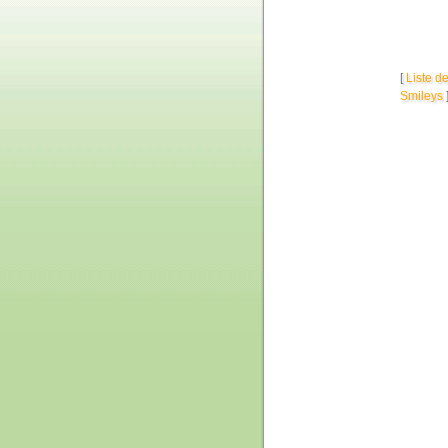
[
Liste d
Smileys