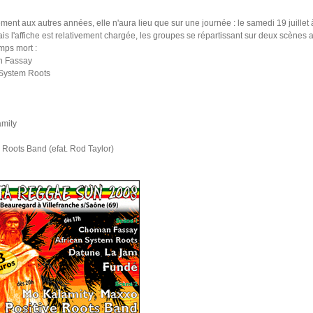
ment aux autres années, elle n'aura lieu que sur une journée : le samedi 19 juillet à
is l'affiche est relativement chargée, les groupes se répartissant sur deux scènes afin
mps mort :
n Fassay
 System Roots
amity
e Roots Band (efat. Rod Taylor)