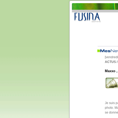
[vendred
ACTUS /
Maxxo ,
Je suis p
photo. Ma
se donne