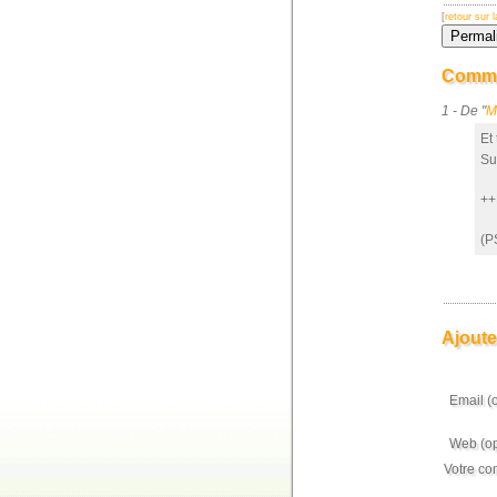
[
retour sur
Comme
1 - De "
M
Et
Su
++
(P
Ajoute
Email (
Web (op
Votre co