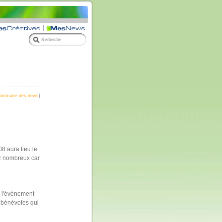
ommaire des news
]
8 aura lieu le
ez nombreux car
re l'événement
x bénévoles qui