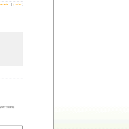
re avis...
] [
contact
]
non visible)