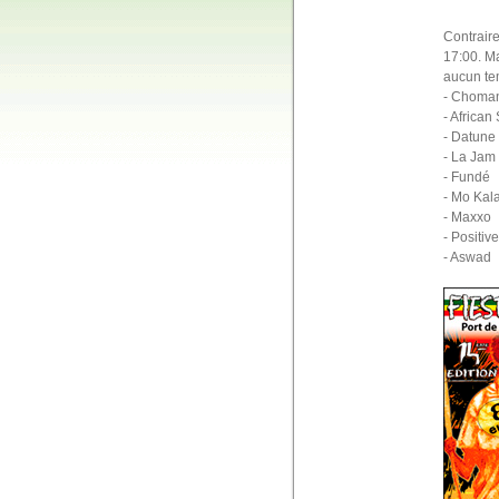
Contraire
17:00. Ma
aucun te
- Choma
- African
- Datune
- La Jam
- Fundé
- Mo Kal
- Maxxo
- Positiv
- Aswad