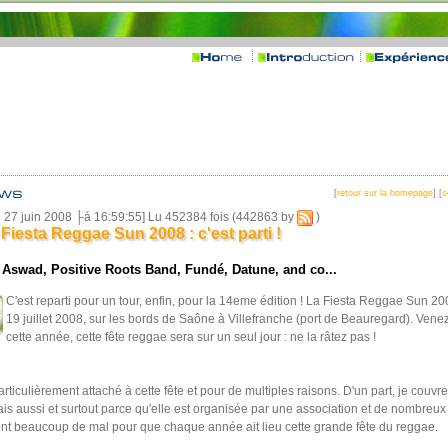
[
retour sur la homepage
] [
s
i 27 juin 2008 ├á 16:59:55] Lu 452384 fois (442863 by
)
Fiesta Reggae Sun 2008 : c'est parti !
 Aswad, Positive Roots Band, Fundé, Datune, and co...
C'est reparti pour un tour, enfin, pour la 14eme édition ! La Fiesta Reggae Sun 200
19 juillet 2008, sur les bords de Saône à Villefranche (port de Beauregard). Ven
cette année, cette fête reggae sera sur un seul jour : ne la râtez pas !
articulièrement attaché à cette fête et pour de multiples raisons. D'un part, je couv
is aussi et surtout parce qu'elle est organisée par une association et de nombreu
nt beaucoup de mal pour que chaque année ait lieu cette grande fête du reggae.