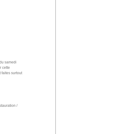
e du samedi
r cette
 faites surtout
stauration /