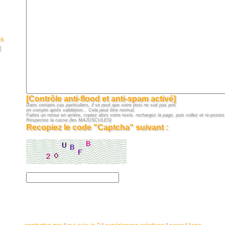
es
]
[Contrôle anti-flood et anti-spam activé]
Dans certains cas particuliers, il se peut que votre post ne soit pas pris
en compte après validation... Cela peut être normal.
Faites un retour en arrière, copiez alors votre texte, rechargez la page, puis collez et re-postez 
Respectez la casse (les MAJUSCULES)
Recopiez le code "Captcha" suivant :