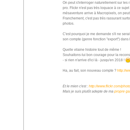
On peut s'interroger naturellement sur les 
pro. Flickr n'est pas très loquace à ce suj
mésaventure arrive à Macropixels, on peut 
Franchement, c'est pas très rassurant surto
photos.
C'est pourquoi je me demande s'il ne serai
son compte (genre fonction "export") dans 
Quelle vilaine histoire tout de même !
Souhaitons-lui bon courage pour la recons
- si rien n'arrive d'ici là - jusqu'en 2018 !
Ha, au fait, son nouveau compte ?
http://w
Et le mien c'est :
http://www.flickr.com/phot
Mais je suis plutôt adepte de ma
propre ga