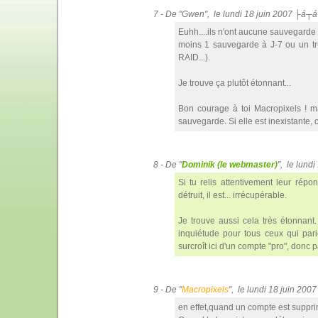
7 - De "Gwen", le lundi 18 juin 2007 ├á┬á
Euhh....ils n'ont aucune sauvegard
moins 1 sauvegarde à J-7 ou un tr
RAID...).
Je trouve ça plutôt étonnant...
Bon courage à toi Macropixels ! ma
sauvegarde. Si elle est inexistante,
8 - De "
Dominik (le webmaster)
", le lund
Si tu relis attentivement leur répo
détruit, il est... irrécupérable.
Je trouve aussi cela très étonnant.
inquiétude pour tous ceux qui par
surcroît ici d'un compte "pro", donc p
9 - De "
Macropixels
", le lundi 18 juin 20
en effet,quand un compte est supprimé