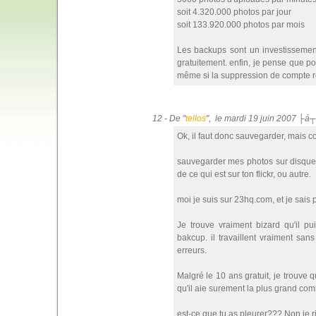
soit 4.320.000 photos par jour
soit 133.920.000 photos par mois
Les backups sont un investissement
gratuitement. enfin, je pense que 
même si la suppression de compte res
12 - De "
tellos
", le mardi 19 juin 2007 ├á
Ok, il faut donc sauvegarder, mais 
sauvegarder mes photos sur disque
de ce qui est sur ton flickr, ou autre.
moi je suis sur 23hq.com, et je sais p
Je trouve vraiment bizard qu'il p
bakcup. il travaillent vraiment sa
erreurs.
Malgré le 10 ans gratuit, je trouve 
qu'il aie surement la plus grand co
est-ce que tu as pleurer??? Non je rig