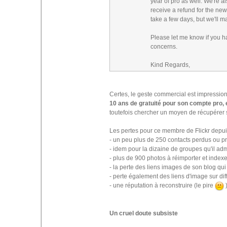
year of pro as well. We're al
receive a refund for the ne
take a few days, but we'll m
Please let me know if you h
concerns.
Kind Regards,
Certes, le geste commercial est impression
10 ans de gratuité pour son compte pro, 
toutefois chercher un moyen de récupérer 
Les pertes pour ce membre de Flickr depui
- un peu plus de 250 contacts perdus ou p
- idem pour la dizaine de groupes qu'il admi
- plus de 900 photos à réimporter et indexe
- la perte des liens images de son blog qui
- perte également des liens d'image sur di
- une réputation à reconstruire (le pire
Un cruel doute subsiste