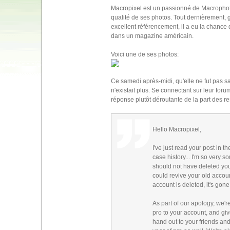
Macropixel est un passionné de Macrophoto
qualité de ses photos. Tout dernièrement, g
excellent référencement, il a eu la chance 
dans un magazine américain.
Voici une de ses photos:
Ce samedi après-midi, qu'elle ne fut pas s
n'existait plus. Se connectant sur leur foru
réponse plutôt déroutante de la part des r
Hello Macropixel,
I've just read your post in 
case history... I'm so very s
should not have deleted yo
could revive your old accoun
account is deleted, it's gone
As part of our apology, we'r
pro to your account, and giv
hand out to your friends and