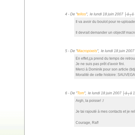
4 - De "
tellos
", le lundi 18 juin 2007 ├á┬á
Il va avoir du boulot pour re-uploader
Il devrait demander un objectif mac
5 - De "
Macropixels
", le lundi 18 juin 200
En effet,ça prend du temps de retrou
Je ne suis pas prêt d'avoir fini.
Merci à Dominik pour son article (tid
Moralité de cette histoire: SAUVE
6 - De "
Tom
", le lundi 18 juin 2007 ├á┬á 
Argh, la poisse! :/
Je tai rajouté à mes contacts et je re
Courage, Raf!