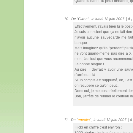
Quand tu banni, tu peux débannir, qu
10 - De "Gwen", le lundi 18 juin 2007 ├á┬
Effectivement, j'avais bien lu le po
Je suis conscient que ça ne fait rie
n'avoir aucune sauvegarde me fait
banque...
Mais imaginez qu'ils "perdent" plusie
ne vont quand-même pas dire à X ut
mort, faut tout que vous recommencie
La bonne blague !
Au pire, il devrait y avoir une sau
s'arrêterait là.
Si un compte est supprimé, ok, il es
on récupère ce qu'on peut...
Donc oui, je me pose réellement des 
Bon, j'arrête de remuer le couteau d
11 - De "
entraks
", le lundi 18 juin 2007 ├
Flickr en chiffre c'est environ :
3000 photos d'uploadés par minute