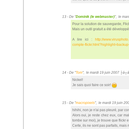
13 - De "
Dominik (le webmaster)
", le ma
Pour la solution de sauvegarde, Flic
Mais un outil gratuit a été développé
A lire ici :
http://www.virusphoto
compte-flickr.html?highlight=backup+
14 - De "
Tom
", le mardi 19 juin 2007 ├á┬
Nickel!
Je sais quoi faire ce soir!
15 - De "
macropixels
", le mardi 19 juin 2
hihihi, non je n'ai pas pleuré, par c
Alors oui, je reste chez eux, car mal
tombe sur moi), je trouve que flickr 
Certe, ils ne sont pas parfaits, mais