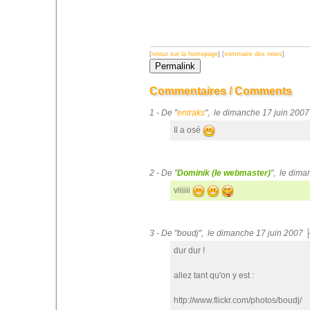
[
retour sur la homepage
] [
sommaire des news
]
Commentaires / Comments
1 - De "
entraks
", le dimanche 17 juin 200
Il a osé
2 - De "
Dominik (le webmaster)
", le dim
viiiiii
3 - De "boudj", le dimanche 17 juin 2007
dur dur !
allez tant qu'on y est :
http://www.flickr.com/photos/boudj/