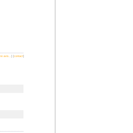
re avis...
] [
contact
]