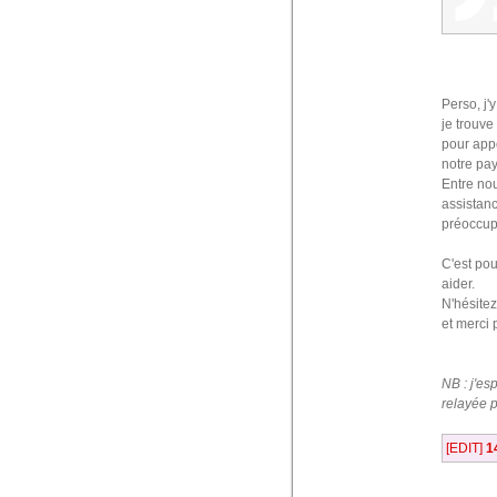
Perso, j'
je trouve
pour appo
notre pay
Entre nou
assistanc
préoccup
C'est pou
aider.
N'hésitez
et merci 
NB : j'es
relayée p
[EDIT]
1