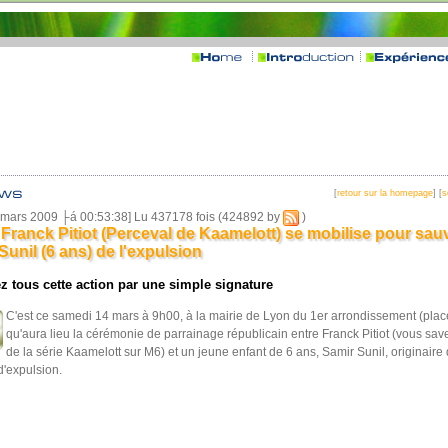
[
retour sur la homepage
] [
s
2 mars 2009 ├á 00:53:38] Lu 437178 fois (424892 by
)
Franck Pitiot (Perceval de Kaamelott) se mobilise pour sauve
Sunil (6 ans) de l'expulsion
z tous cette action par une simple signature
C'est ce samedi 14 mars à 9h00, à la mairie de Lyon du 1er arrondissement (plac
qu'aura lieu la cérémonie de parrainage républicain entre Franck Pitiot (vous save
de la série Kaamelott sur M6) et un jeune enfant de 6 ans, Samir Sunil, originaire
'expulsion.