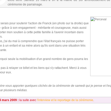
et/ou venir Samedi 16 mars à 9h à la mairie du 1er arrondissement de
cérémonie de parrainage.
y serais pour soutenir l'action de Franck (en photo sur la droite) que
 - grâce à son engagement - méritante et courageuse, mais aussi
rter mon soutien à cette petite famille à l'avenir incertain dans
s.
s, j'ai du mal à comprendre que l'état français ne puisse porter
e à un enfant et sa mère alors qu'ils sont dans une situation très
ante.
rquoi seule la mobilisation d'un grand nombre de gens pourra les
 pas à relayer ce billet et les liens qui s'y rattachent. Merci à vous
pour eux.
père vous apporter quelques clichés de la cérémonie de samedi qui je pense et l'e
ar plusieurs médias.
4 mars 2009 :
la suite avec
l'interview et le reportage de la cérémonie
.