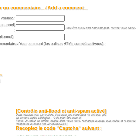
r un commentaire... / Add a comment...
Pseudo :
optionnel)
Pour être averti d'un nouveau post, mettez votre email (
:
tionnel) :
mmentaire / Your comment (les balises HTML sont désactivées) :
es
]
[Contrôle anti-flood et anti-spam activé]
Dans certains cas particuliers, il se peut que votre post ne soit pas pris
en compte après validation... Cela peut être normal.
Faites un retour en arrière, copiez alors votre texte, rechargez la page, puis collez et re-postez 
Respectez la casse (les MAJUSCULES)
Recopiez le code "Captcha" suivant :