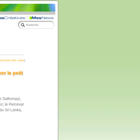
ommaire des news
]
r le petit
e Sathonay),
z, le Perceval
 du Sri Lanka,