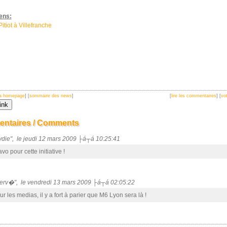
iens:
itiot à Villefranche
 la homepage
] [
sommaire des news
]
[
lire les commentaires
] [
vot
ntaires / Comments
Lydie", le jeudi 12 mars 2009 ├á┬á 10:25:41
vo pour cette initiative !
Herv�", le vendredi 13 mars 2009 ├á┬á 02:05:22
r les medias, il y a fort à parier que M6 Lyon sera là !