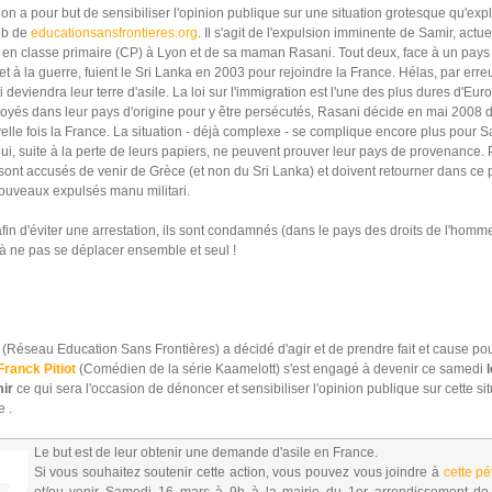
ion a pour but de sensibiliser l'opinion publique sur une situation grotesque qu'expl
eb de
educationsansfrontieres.org
. Il s'agit de l'expulsion imminente de Samir, actu
 en classe primaire (CP) à Lyon et de sa maman Rasani. Tout deux, face à un pays 
et à la guerre, fuient le Sri Lanka en 2003 pour rejoindre la France. Hélas, par erreu
 deviendra leur terre d'asile. La loi sur l'immigration est l'une des plus dures d'Eu
oyés dans leur pays d'origine pour y être persécutés, Rasani décide en mai 2008 d
lle fois la France. La situation - déjà complexe - se complique encore plus pour S
, suite à la perte de leurs papiers, ne peuvent prouver leur pays de provenance. P
s sont accusés de venir de Grèce (et non du Sri Lanka) et doivent retourner dans ce 
ouveaux expulsés manu militari.
fin d'éviter une arrestation, ils sont condamnés (dans le pays des droits de l'homme 
à ne pas se déplacer ensemble et seul !
Réseau Education Sans Frontières) a décidé d'agir et de prendre fait et cause pou
Franck Pitiot
(Comédien de la série Kaamelott) s'est engagé à devenir ce samedi
l
mir
ce qui sera l'occasion de dénoncer et sensibiliser l'opinion publique sur cette sit
 .
Le but est de leur obtenir une demande d'asile en France.
Si vous souhaitez soutenir cette action, vous pouvez vous joindre à
cette pé