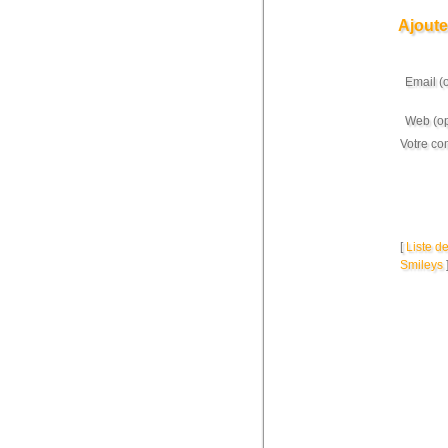
Ajoute
Email (
Web (op
Votre co
[
Liste d
Smileys