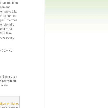
ique très bien
ellement
en proie à la
r, ce sera la
rope. Enfermés
e rejoindre
amir et sa
our faire
pays pour y
!) à vivre
r Samir et sa
e parrain du
uation
tition en ligne
,