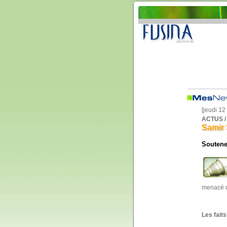
[jeudi 1
ACTUS /
Samir 
Soutene
menacé d
Les faits