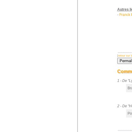
Autres l
-
Franck P
[
retour sur
Comme
1 - De "
Bra
2 - De "
Pou