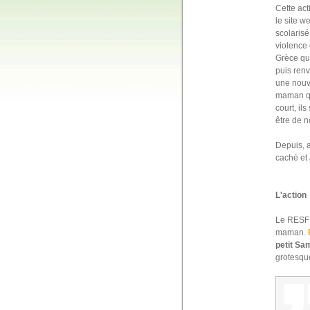
Cette act
le site w
scolarisé
violence 
Grèce qui
puis renv
une nouve
maman qui
court, il
être de n
Depuis, a
caché et 
L'action
Le RESF (
maman.
petit Sa
grotesque