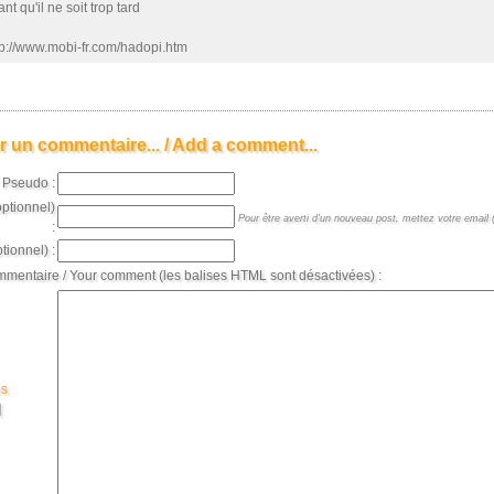
nt qu'il ne soit trop tard
tp://www.mobi-fr.com/hadopi.htm
r un commentaire... / Add a comment...
Pseudo :
optionnel)
Pour être averti d'un nouveau post, mettez votre email (
:
tionnel) :
mmentaire / Your comment (les balises HTML sont désactivées) :
es
]