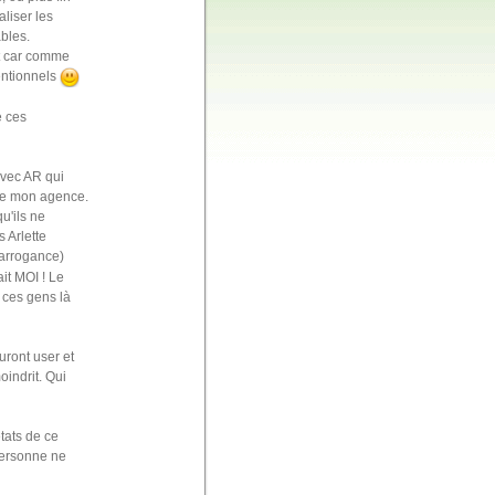
liser les
bles.
et car comme
ventionnels
e ces
avec AR qui
 de mon agence.
u'ils ne
s Arlette
t arrogance)
it MOI ! Le
 ces gens là
auront user et
oindrit. Qui
tats de ce
personne ne