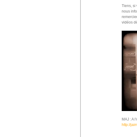
Tiens, si
nous info
remercier
vidéos dé
MAJ : A l
http://jai