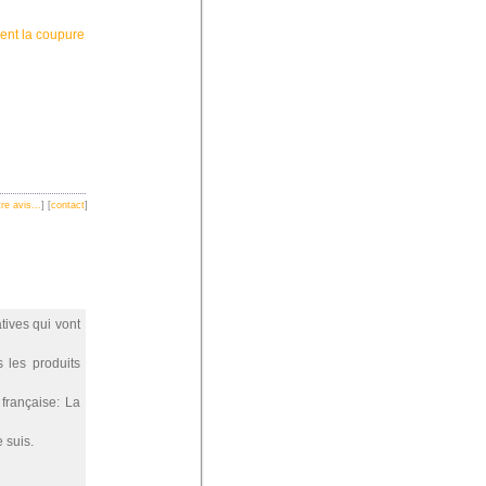
ent la coupure
re avis...
] [
contact
]
tives qui vont
 les produits
 française: La
 suis.