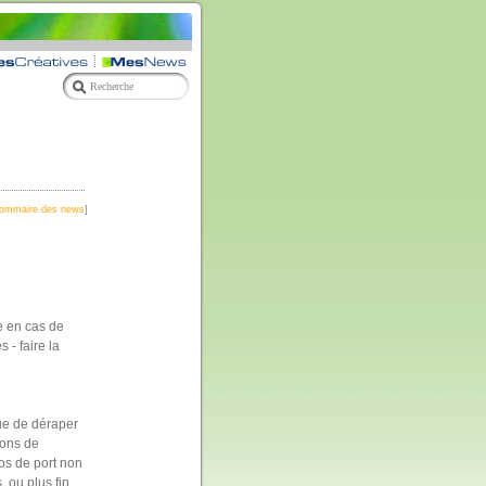
ommaire des news
]
e en cas de
 - faire la
que de déraper
ions de
os de port non
 ou plus fin