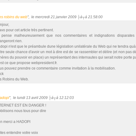
es robins du web
", le mercredi 21 janvier 2009 ├á┬á 21:58:00
njour,
vo pour cet article très pertinent.
 pense malheureusement que nos commentaires et indignations disparates 
angeront rien.
dopi n'est que le préambule dune législation unilatérale du Web qui ne tendra quà 
tre seule chance d'avoir un mot à dire est de se rassembler et délire (et non pas d
hères du pouvoir en place) un représentant des internautes qui serait notre porte p
est ce que propose webpresident.fr.
us pouvez prendre ce commentaire comme invitation à la mobilisation.
ick
s Robins du Web.
adopi
", le lundi 13 avril 2009 ├á┬á 12:12:03
TERNET EST EN DANGER !
bilisons nous tous pour dire
n merci a HADOPI
ites entendre votre voix