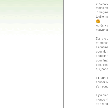
encore, e
moins exp
J'imagine
tout le m
Après, va
malversat
Dans le g
m'imposa
Ils ont i
pouvaient
Laguille
pour fina
pire, c'e
qui, par 
Il faudra 
abuser. M
s'en souc
Il y a bi
monde - l
s'en rend