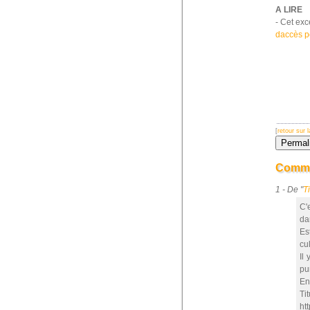
A LIRE
- Cet exc
daccès p
[
retour sur
Comme
1 - De "
Ti
C'
da
Es
cu
Il
pu
Enf
Ti
ht