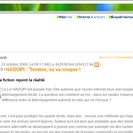
[
retour sur la homepage
] [
s
i 31 octobre 2008 ├á 09:17:48] Lu 442638 fois (434117 by
)
HADOPI : 'Tention, ca va couper !
T /
 fiction rejoint la réalité
La Loi HADOPI est passée hier. Elle autorise que l'accès internet vous soit coupé
téléchargement illicite. La question est comment va t'on - dans les hautes instances
différence entre le téléchargement autorisé et celui qui ne l'est pas ?
ord, c'est pour protéger les ayants droits, mais bon... encore une méthode qui ris
n avis, les erreurs seront légions. Surtout qu'il est plus que probable que des solut
gement alternatifs se développent à grands pas comme par exemple via des numér
nnels et sécurisés, ou encore via des paquets de données compactés et encryptés,