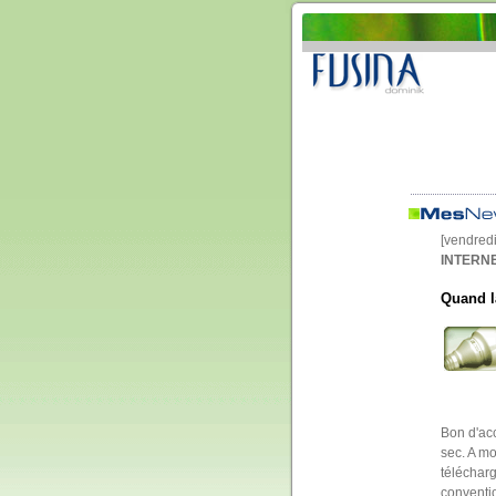
[vendred
INTERNE
Quand la
Bon d'acc
sec. A mo
téléchar
conventio