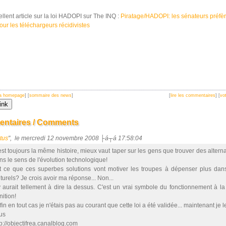
ellent article sur la loi HADOPI sur The INQ :
Piratage/HADOPI: les sénateurs préfèr
our les téléchargeurs récidivistes
 la homepage
] [
sommaire des news
]
[
lire les commentaires
] [
vot
ntaires / Comments
tus
", le mercredi 12 novembre 2008 ├á┬á 17:58:04
est toujours la même histoire, mieux vaut taper sur les gens que trouver des alterna
ns le sens de l'évolution technologique!
t ce que ces superbes solutions vont motiver les troupes à dépenser plus dans
lturels? Je crois avoir ma réponse... Non...
 y aurait tellement à dire la dessus. C'est un vrai symbole du fonctionnement à la
nition!
in en tout cas je n'étais pas au courant que cette loi a été validée... maintenant je le
tus
tp://objectifrea.canalblog.com