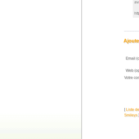
ava
ht
Ajoute
Email (
Web (op
Votre co
[
Liste d
Smileys