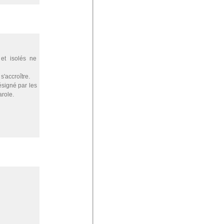
et isolés ne
s'accroître.
ésigné par les
arole.