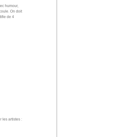
vec humour,
coule. On doit
ifie de 4
les artistes :