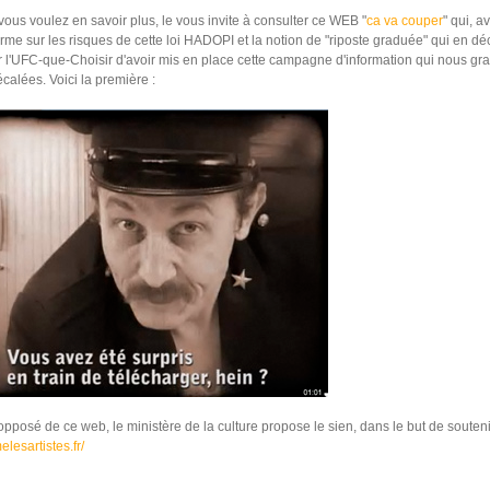
 vous voulez en savoir plus, le vous invite à consulter ce WEB "
ca va couper
" qui, a
rme sur les risques de cette loi HADOPI et la notion de "riposte graduée" qui en dé
 l'UFC-que-Choisir d'avoir mis en place cette campagne d'information qui nous grat
calées. Voici la première :
'opposé de ce web, le ministère de la culture propose le sien, dans le but de soutenir 
melesartistes.fr/