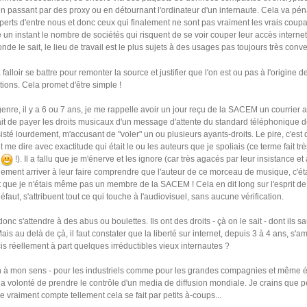
n passant par des proxy ou en détournant l'ordinateur d'un internaute. Cela va péna
erts d'entre nous et donc ceux qui finalement ne sont pas vraiment les vrais coupa
 un instant le nombre de sociétés qui risquent de se voir couper leur accès intern
onde le sait, le lieu de travail est le plus sujets à des usages pas toujours très con
 falloir se battre pour remonter la source et justifier que l'on est ou pas à l'origine d
ions. Cela promet d'être simple !
enre, il y a 6 ou 7 ans, je me rappelle avoir un jour reçu de la SACEM un courrier 
it de payer les droits musicaux d'un message d'attente du standard téléphonique
nsisté lourdement, m'accusant de "voler" un ou plusieurs ayants-droits. Le pire, c'est q
 me dire avec exactitude qui était le ou les auteurs que je spoliais (ce terme fait trè
r
!). Il a fallu que je m'énerve et les ignore (car très agacés par leur insistance e
lement arriver à leur faire comprendre que l'auteur de ce morceau de musique, c'éta
st que je n'étais même pas un membre de la SACEM ! Cela en dit long sur l'esprit de
défaut, s'attribuent tout ce qui touche à l'audiovisuel, sans aucune vérification.
donc s'attendre à des abus ou boulettes. Ils ont des droits - çà on le sait - dont ils s
ais au delà de çà, il faut constater que la liberté sur internet, depuis 3 à 4 ans, s'am
is réellement à part quelques irréductibles vieux internautes ?
en à mon sens - pour les industriels comme pour les grandes compagnies et même é
a volonté de prendre le contrôle d'un media de diffusion mondiale. Je crains que 
e vraiment compte tellement cela se fait par petits à-coups...