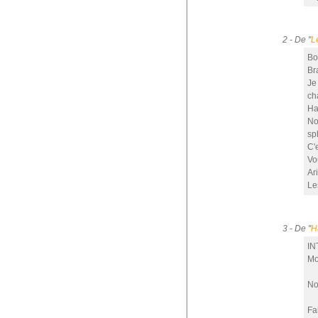
2 - De "
L
Bo
Bra
Je
ch
Ha
No
sp
C'
Vo
Ar
Le
3 - De "
H
IN
Mo
No
Fa