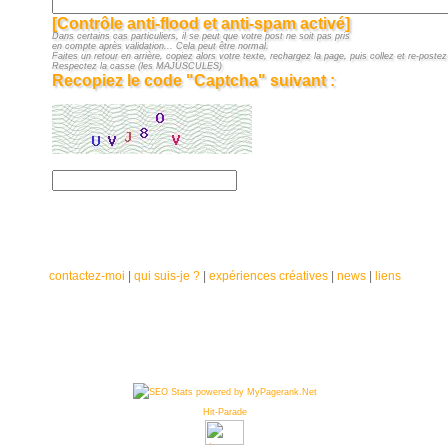
[Contrôle anti-flood et anti-spam activé]
Dans certains cas particuliers, il se peut que votre post ne soit pas pris
en compte après validation... Cela peut être normal.
Faites un retour en arrière, copiez alors votre texte, rechargez la page, puis collez et re-postez 
Respectez la casse (les MAJUSCULES)
Recopiez le code "Captcha" suivant :
contactez-moi
|
qui suis-je ?
|
expériences créatives
|
news
|
liens