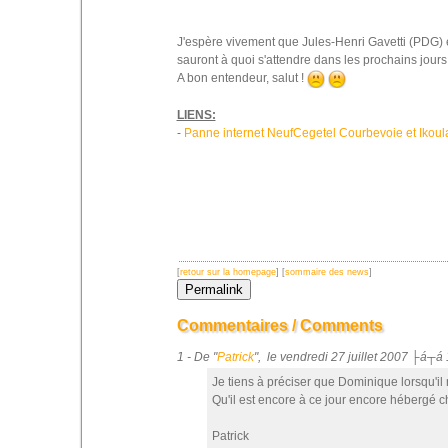
J'espère vivement que Jules-Henri Gavetti (PDG) et 
sauront à quoi s'attendre dans les prochains jours
A bon entendeur, salut !
LIENS:
-
Panne internet NeufCegetel Courbevoie et Ikoul
[
retour sur la homepage
] [
sommaire des news
]
Commentaires / Comments
1 - De "
Patrick
", le vendredi 27 juillet 2007 ├á┬á
Je tiens à préciser que Dominique lorsqu'il 
Qu'il est encore à ce jour encore hébergé 
Patrick