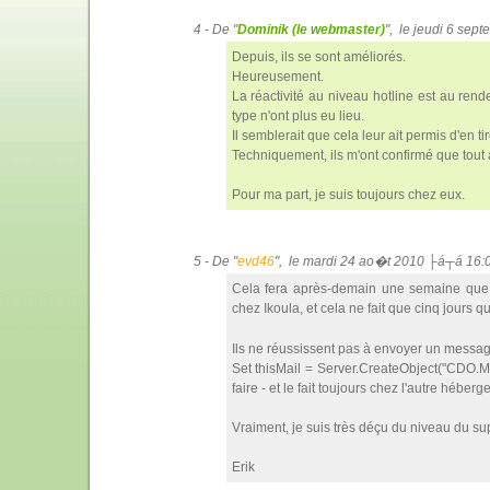
4 - De "
Dominik (le webmaster)
", le jeudi 6 se
Depuis, ils se sont améliorés.
Heureusement.
La réactivité au niveau hotline est au rende
type n'ont plus eu lieu.
Il semblerait que cela leur ait permis d'en 
Techniquement, ils m'ont confirmé que tout 
Pour ma part, je suis toujours chez eux.
5 - De "
evd46
", le mardi 24 ao�t 2010 ├á┬á 16:
Cela fera après-demain une semaine que j'
chez Ikoula, et cela ne fait que cinq jours 
Ils ne réussissent pas à envoyer un messag
Set thisMail = Server.CreateObject("CDO.M
faire - et le fait toujours chez l'autre héber
Vraiment, je suis très déçu du niveau du su
Erik