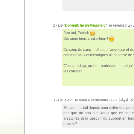
2 - De "
Dominik (le webmaster)
", le vendredi 27
Ben oui, Patrick
Qui aime bien, châtie-bien !
Ce coup de sang - reflet de l'angoisse et de
commerciaux et techniques n'ont cessé de s'
C'est aussi çà, un bon partenaire : quelqu
les corriger.
3 - De "Edy", le jeudi 6 septembre 2007 ├á┬á 19
Et qu'ont-ils fait depuis pour eviter des pr
pas que du bon sur Ikoula que ce soit c
aleatoires et la gestion du support en heu
actuels?