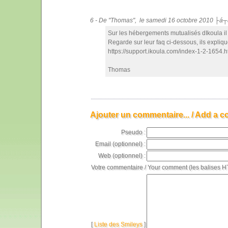
6 - De "Thomas", le samedi 16 octobre 2010 ├á┬
Sur les hébergements mutualisés dIkoula il t
Regarde sur leur faq ci-dessous, ils explique
https://support.ikoula.com/index-1-2-1654.h
Thomas
Ajouter un commentaire... / Add a c
Pseudo :
Email (optionnel) :
Web (optionnel) :
Votre commentaire / Your comment (les balises H
[
Liste des Smileys
]