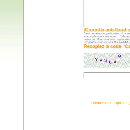
[Contrôle anti-flood e
Dans certains cas particuliers, il se p
en compte après validation... Cela peu
Faites un retour en arrière, copiez alor
Respectez la casse (les MAJUSCULE
Recopiez le code "Ca
contactez-moi
|
qui suis-