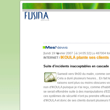
[lundi 19 f�vrier 2007 ├á 14:05:32] Lu 487004 fo
IKOULA plante ses clients
INTERNET /
Suite d'incidents inacceptables en cascade
Samedi vers 9h00 du matin, comme certa
Cela a duré plusieurs heures... En fai
raisons sont plus ou moins obscures vo
non d'IKOULA puisque je n'ai reçu, comme d'habitude
se serait effondrée suite à des manipulations d'
ces systèmes de sécurité n'ont pu prendre efficace
d'IKOULA et donc de ses clients durant plusieurs 