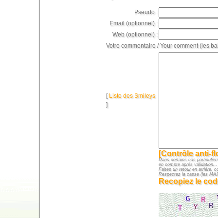
Pseudo :
Email (optionnel) :
Web (optionnel) :
Votre commentaire / Your comment (les ba
[
Liste des Smileys
]
[Contrôle anti-f
Dans certains cas particuliers
en compte après validation...
Faites un retour en arrière, c
Respectez la casse (les M
Recopiez le cod