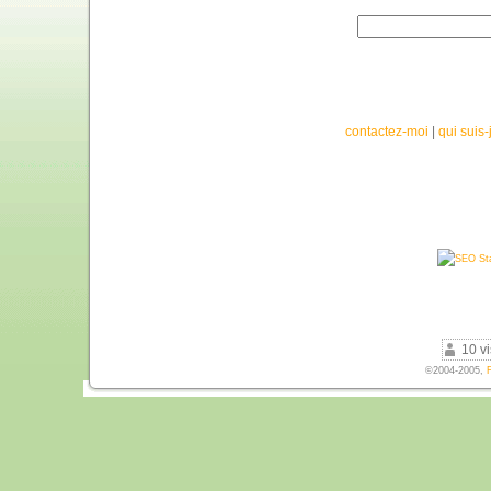
contactez-moi
|
qui suis-
10 vi
©2004-2005,