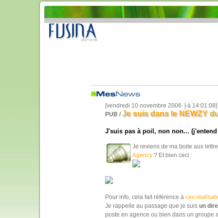
[vendredi 10 novembre 2006 ├á 14:01:08]
Je suis dans le NEWZY du 
PUB /
J'suis pas à poil, non non... (j'ente
Je reviens de ma boite aux lettr
Agency
? Et bien ceci :
Pour info, cela fait référence à
ces réalisat
Je rappelle au passage que je suis
un dir
poste en agence ou bien dans un groupe aya