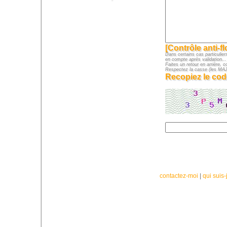
[Contrôle anti-f
Dans certains cas particuliers
en compte après validation...
Faites un retour en arrière, c
Respectez la casse (les M
Recopiez le cod
contactez-moi
|
qui suis-