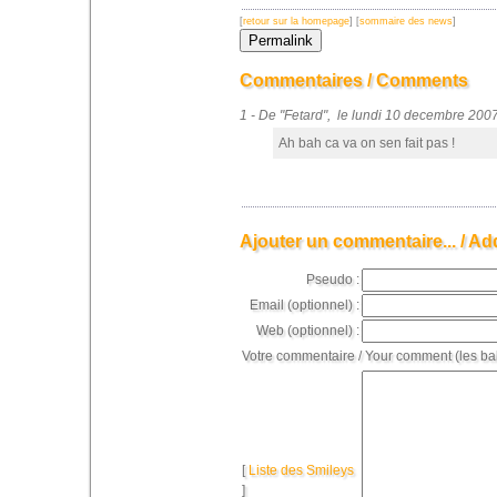
[
retour sur la homepage
] [
sommaire des news
]
Commentaires / Comments
1 - De "Fetard", le lundi 10 decembre 20
Ah bah ca va on sen fait pas !
Ajouter un commentaire... / Ad
Pseudo :
Email (optionnel) :
Web (optionnel) :
Votre commentaire / Your comment (les ba
[
Liste des Smileys
]