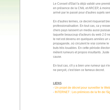
Le Conseil d'Etat l'a déjà validé une premi
en présence de la CNIL et ARCEP, à moins q
arrivé par le passé pour d'autres sujets sen
En d'autres termes, ce decret risquerait bie
professionalisation. En tout cas, ca y ress
chers pays laissent un media aussi puissan
laquelle beaucoup d'acteurs du web 2.0 ne
le net est devenu en quelques années un v
propagande, où circulent le vrai comme le 
buts très louables. En cette période élector
mèlent rumeurs et propos insultants. Juste 
cause.
En tout cas, s'il y a bien une rumeur qui 
ne perçoit, c'est bien ce fameux decret.
LIENS
-
Un projet de décret pour surveiller le Web p
-
INTERNET : Les prémices de la fin de l'âg