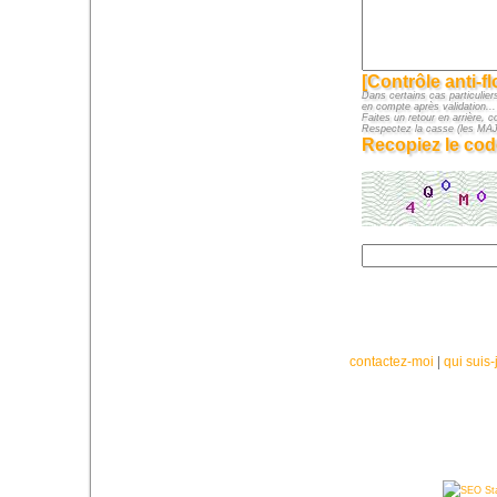
[Contrôle anti-f
Dans certains cas particuliers
en compte après validation...
Faites un retour en arrière, c
Respectez la casse (les M
Recopiez le cod
contactez-moi
|
qui suis-