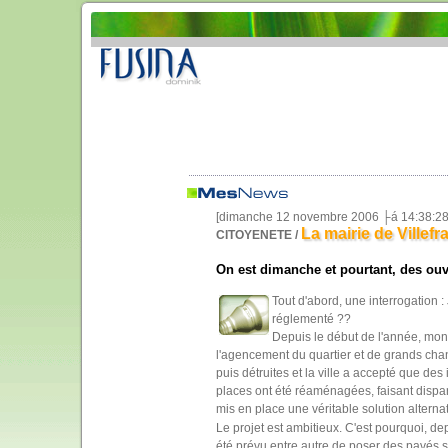
[dimanche 12 novembre 2006 ├á 14:38:28
La mairie de Villefra
CITOYENETE /
On est dimanche et pourtant, des ouvr
Tout d'abord, une interrogation :
réglementé ??
Depuis le début de l'année, mon q
l'agencement du quartier et de grands chant
puis détruites et la ville a accepté que de
places ont été réaménagées, faisant dispa
mis en place une véritable solution alterna
Le projet est ambitieux. C'est pourquoi, de
été prévu entre autre de poser des pavés sur