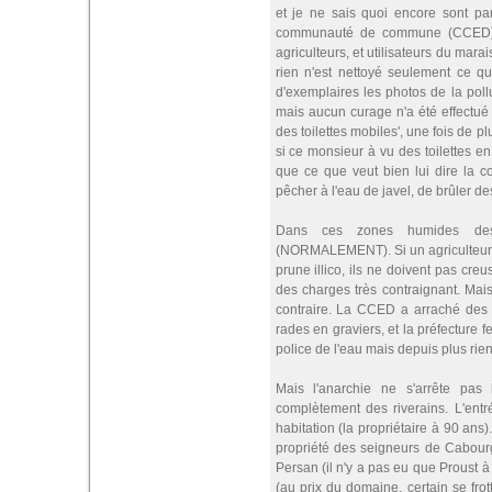
et je ne sais quoi encore sont pa
communauté de commune (CCED) pend
agriculteurs, et utilisateurs du mar
rien n'est nettoyé seulement ce qui 
d'exemplaires les photos de la pol
mais aucun curage n'a été effectué po
des toilettes mobiles', une fois de 
si ce monsieur à vu des toilettes en
que ce que veut bien lui dire la
pêcher à l'eau de javel, de brûler de
Dans ces zones humides des r
(NORMALEMENT). Si un agriculteur pl
prune illico, ils ne doivent pas creu
des charges très contraignant. Mais
contraire. La CCED a arraché des 
rades en graviers, et la préfecture f
police de l'eau mais depuis plus rien
Mais l'anarchie ne s'arrête pas l
complètement des riverains. L'entr
habitation (la propriétaire à 90 an
propriété des seigneurs de Cabourg
Persan (il n'y a pas eu que Proust à
(au prix du domaine, certain se frot