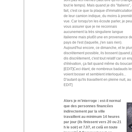
tout le temps). Mais quand je dis "italiens",
fait, c'est ce que la plaque d'immatriculatio
de leur camion indique, du moins à premiè
vue. Car lorsqu'on les écoute parler, je pe
vous assurer que je ne reconnais
aucunement la très singuliere langue
italienne mais plutôt une en provenance d
pays de l'est (laquelle, j'en sais rien).
Aujourd'hui encore, ce dimanche, et le plu
discrètement possible, ils bossent (quand 
dis discrètement, c'est tout relatif car un en
d'élévation, ça fait quand même du boucan
[EDIT]Ceci étant, de nombreux badauds le
voient bosser et semblent interloqués...
D'autant qu'ils travaillent en pleine nuit, au
EDIT]
Alors je m'interroge : est-il normal
que des personnes financées
indirectement par la ville
travaillent au minimum 14 heures
par jour (ils finissent vers 20 ou 21
h le soir) et 7J/7, et celà en toute