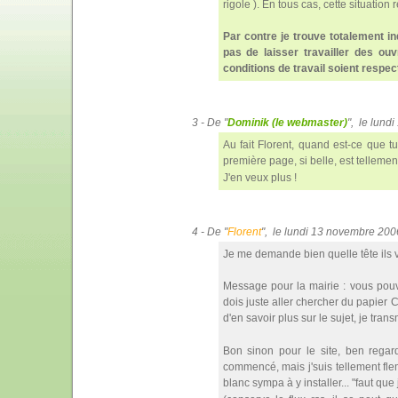
rigole ). En tous cas, cette situation
Par contre je trouve totalement in
pas de laisser travailler des ouv
conditions de travail soient respec
3 - De "
Dominik (le webmaster)
", le lun
Au fait Florent, quand est-ce que t
première page, si belle, est tellement
J'en veux plus !
4 - De "
Florent
", le lundi 13 novembre 20
Je me demande bien quelle tête ils von
Message pour la mairie : vous pouv
dois juste aller chercher du papier C
d'en savoir plus sur le sujet, je tran
Bon sinon pour le site, ben regard
commencé, mais j'suis tellement flem
blanc sympa à y installer... "faut que j