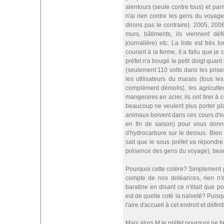
alentours (seule contre tous) et par
n'ai rien contre les gens du voyage)
dirons pas le contraire). 2005, 2006
murs, bâtiments, ils viennent dé
journalière) etc. La liste est très 
courant à la ferme, il a fallu que 
préfet n'a bougé le petit doigt qu
(seulement 110 volts dans les prises
les utilisateurs du marais (tous l
complément démolis), les agriculteu
mangeoires en acier, ils ont tirer à c
beaucoup ne veulent plus porter plai
animaux boivent dans ces cours d'e
en fin de saison) pour vous donn
d'hydrocarbure sur le dessus. Bien
sait que le sous préfet va répondre 
présence des gens du voyage), beau
Pourquoi cette colère? Simplement p
compte de nos doléances, rien n'es
baratine en disant ce n'était que p
est de quelle coté la naïveté? Puisq
l'aire d'accueil à cet endroit et défi
Mais alors M le préfet pourquoi ne fa