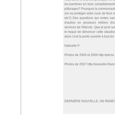
les barrières en bois complètement
pâturages? Pourquoi la communauté 
(on va protéger votre cuve de fioul 
etc?) Des questions qui restes sa
d'autres en plusieurs milliers d'e
services de l'état etc. Que je post s
le risque de dénoncer cette situatio
alors c'est la porte ouverte à tout les
Nativelle P
Photos de 2005 et 2006 http://perso.or
Photos de 2007 http://varaville.ifran
DERNIÈRE NOUVELLE, ON REMET