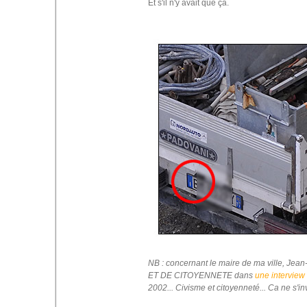
Et s'il n'y avait que çà.
NB : concernant le maire de ma ville, Jea
ET DE CITOYENNETE dans
une interview
2002... Civisme et citoyenneté... Ca ne s'in