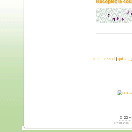
Recopiez le cod
contactez-moi
|
qui suis-
22 vi
©2004-2005,