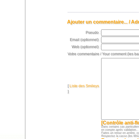
Ajouter un commentaire... / Ad
Pseudo :
Email (optionnel) :
Web (optionnel) :
Votre commentaire / Your comment (les ba
[
Liste des Smileys
]
[Contrôle anti-f
Dans certains cas particuliers
en compte après validation...
Faites un retour en arrière, c
Respectez la casse (les M