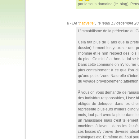
par le sous-domaine (le .blog). Pen
8 - De "
nativelle
", le jeudi 13 decembre 2
L'immobilisme de la préfecture du 
Cela fait plus de 3 ans que la préf
dossier) ferment les yeux sur une po
l'homme et le non respect des lois 
du pied. Ce mini état hors-la-loi se 
Dans cette commune on n'y tourne un 
plus contrairement à ce que l'on dit
qu'une petite 'zone Naturelle d'intér
du voyage provisoirement (attention 
Â vous on vous demande de ramasser 
des individus responsables, Lisez bie
obligés de déféquer dans les che
représente plusieurs milliers d'indi
mois, tout part avec la pluie dans l
un ramassage mais c'est tellement 
machines à laver,... dans les fossé
ces fossés s'y trouve déversé absol
chimiques etc. Et même du fioul pour 