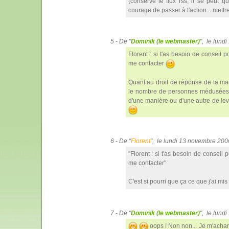
(conserve le flux rss, il se peut 
courage de passer à l'action... mettre
5 - De "
Dominik (le webmaster)
", le lun
Florent : si t'as besoin de conseil
me contacter
Quant au droit de réponse de la mai
le nombre de personnes médusées qu
d'une manière ou d'une autre de lev
6 - De "
Florent
", le lundi 13 novembre 20
"Florent : si t'as besoin de conseil
me contacter"
C'est si pourri que ça ce que j'ai mi
7 - De "
Dominik (le webmaster)
", le lun
oops ! Non non... Je m'acha