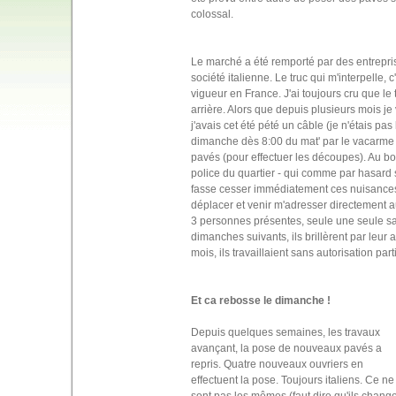
colossal.
Le marché a été remporté par des entreprise
société italienne. Le truc qui m'interpelle, 
vigueur en France. J'ai toujours cru que le
arrière. Alors que depuis plusieurs mois je 
j'avais cet été pété un câble (je n'étais pa
dimanche dès 8:00 du mat' par le vacarme in
pavés (pour effectuer les découpes). Au bout
police du quartier - qui comme par hasard s
fasse cesser immédiatement ces nuisances 
déplacer et venir m'adresser directement a
3 personnes présentes, seule une seule sava
dimanches suivants, ils brillèrent par leur
mois, ils travaillaient sans autorisation part
Et ca rebosse le dimanche !
Depuis quelques semaines, les travaux
avançant, la pose de nouveaux pavés a
repris. Quatre nouveaux ouvriers en
effectuent la pose. Toujours italiens. Ce ne
sont pas les mêmes (faut dire qu'ils chang