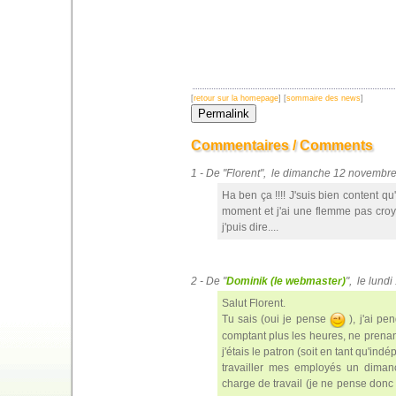
[
retour sur la homepage
] [
sommaire des news
]
Commentaires / Comments
1 - De "Florent", le dimanche 12 novemb
Ha ben ça !!!! J'suis bien content qu
moment et j'ai une flemme pas croyab
j'puis dire....
2 - De "
Dominik (le webmaster)
", le lun
Salut Florent.
Tu sais (oui je pense
), j'ai p
comptant plus les heures, ne prena
j'étais le patron (soit en tant qu'ind
travailler mes employés un dima
charge de travail (je ne pense donc