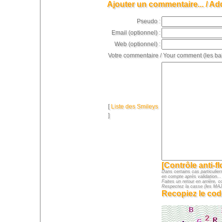
Ajouter un commentaire... / Ad
Pseudo :
Email (optionnel) :
Web (optionnel) :
Votre commentaire / Your comment (les ba
[
Liste des Smileys
]
[Contrôle anti-f
Dans certains cas particuliers
en compte après validation...
Faites un retour en arrière, c
Respectez la casse (les M
Recopiez le cod