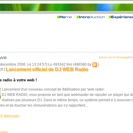
[
retour sur la homepage
] [
s
4 decembre 2006 ├á 13:24:57] Lu 493342 fois (486580 by
)
Lancement officiel de DJ WEB Radio
T /
a radio à votre web !
Lancement d'un nouveau concept de fidélisation par 'web radio'.
DJ WEB RADIO, vous propose en tant que webmaster de rajouter un player qui di
réalisés par plusieurs DJ. Dans le même temps, ce système permet d 'y associer
ires et de toucher les rémunérations qui s'y rapportent...
Dj Webradio