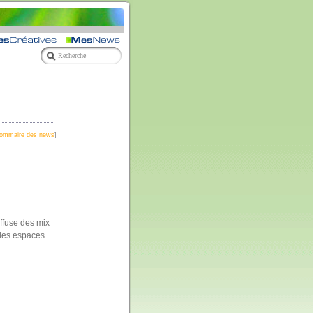
ommaire des news
]
ffuse des mix
 des espaces