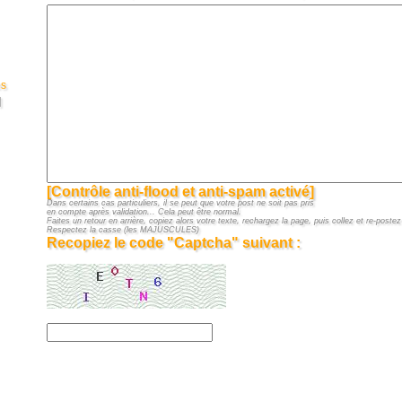
es
]
[Contrôle anti-flood et anti-spam activé]
Dans certains cas particuliers, il se peut que votre post ne soit pas pris
en compte après validation... Cela peut être normal.
Faites un retour en arrière, copiez alors votre texte, rechargez la page, puis collez et re-postez 
Respectez la casse (les MAJUSCULES)
Recopiez le code "Captcha" suivant :