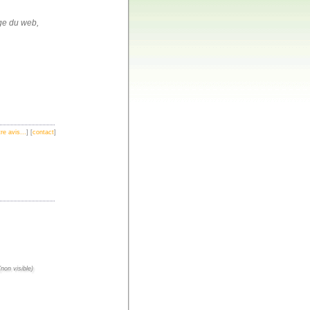
age du web,
re avis...
] [
contact
]
non visible)