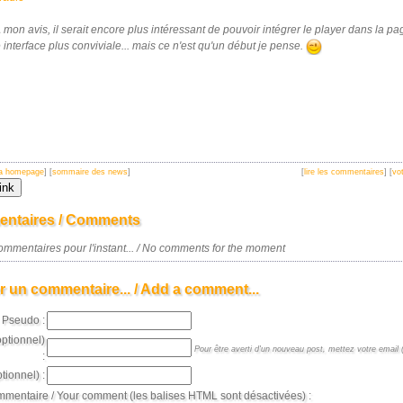
mon avis, il serait encore plus intéressant de pouvoir intégrer le player dans la p
interface plus conviviale... mais ce n'est qu'un début je pense.
 la homepage
] [
sommaire des news
]
[
lire les commentaires
] [
vot
ntaires / Comments
mmentaires pour l'instant... / No comments for the moment
r un commentaire... / Add a comment...
Pseudo :
optionnel)
Pour être averti d'un nouveau post, mettez votre email (
:
tionnel) :
mmentaire / Your comment (les balises HTML sont désactivées) :