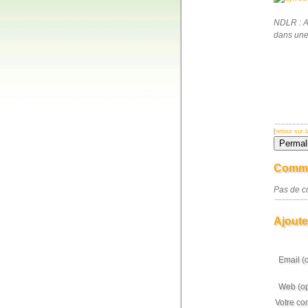
NDLR : A 
dans une 
[
retour sur
Comme
Pas de co
Ajoute
Email (
Web (op
Votre co