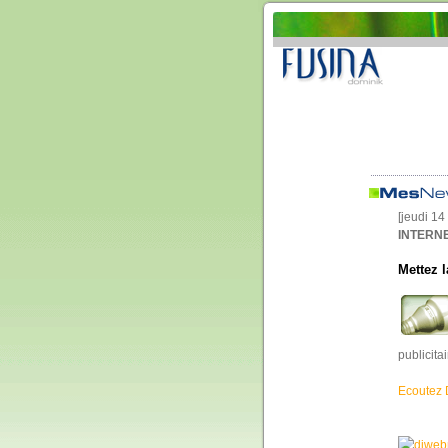
[jeudi 1
INTERNE
Mettez l
publicita
Ecoutez 