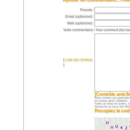
Pseudo :
Email (optionnel) :
Web (optionnel) :
Votre commentaire / Your comment (les ba
[
Liste des Smileys
]
[Contrôle anti-f
Dans certains cas particuliers
en compte après validation...
Faites un retour en arrière, c
Respectez la casse (les M
Recopiez le cod