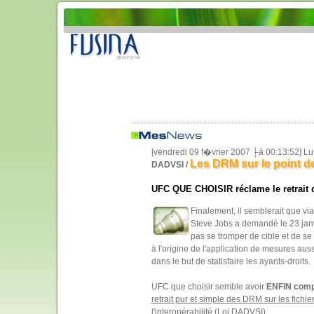
[vendredi 09 f�vrier 2007 ├á 00:13:52] L
Les DRM sur le point de
DADVSI /
UFC QUE CHOISIR réclame le retrait 
Finalement, il semblerait que vi
Steve Jobs a demandé le 23 janv
pas se tromper de cible et de se
à l'origine de l'application de mesures au
dans le but de statisfaire les ayants-droits.
UFC que choisir semble avoir
ENFIN comp
retrait pur et simple des DRM sur les fich
l'interopérabilité (Loi DADVSI).