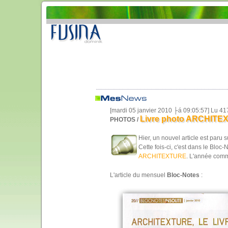
[mardi 05 janvier 2010 ├á 09:05:57] Lu 4
Livre photo ARCHITEXT
PHOTOS /
Hier, un nouvel article est paru
Cette fois-ci, c'est dans le Bloc-
ARCHITEXTURE
. L'année com
L'article du mensuel
Bloc-Notes
: