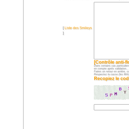
[
Liste des Smileys
]
[Contrôle anti-f
Dans certains cas particuliers
en compte après validation...
Faites un retour en arrière, c
Respectez la casse (les M
Recopiez le cod