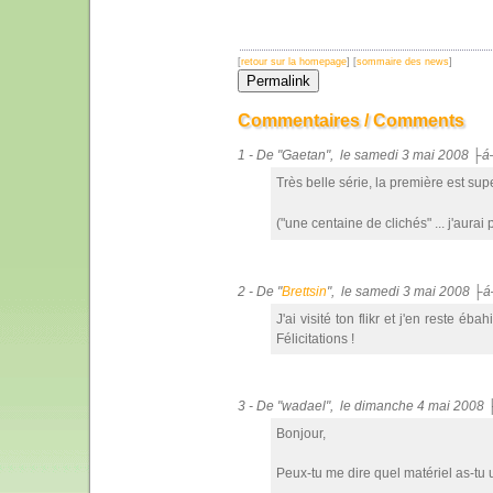
[
retour sur la homepage
] [
sommaire des news
]
Commentaires / Comments
1 - De "Gaetan", le samedi 3 mai 2008 ├á
Très belle série, la première est su
("une centaine de clichés" ... j'aurai
2 - De "
Brettsin
", le samedi 3 mai 2008 ├
J'ai visité ton flikr et j'en reste é
Félicitations !
3 - De "wadael", le dimanche 4 mai 2008
Bonjour,
Peux-tu me dire quel matériel as-tu ut