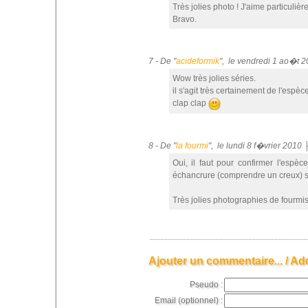
Très jolies photo ! J'aime particulièr
Bravo.
7 - De "
acideformik
", le vendredi 1 ao�t 
Wow très jolies séries.
il s'agit très certainement de l'esp
clap clap
8 - De "
la fourmi
", le lundi 8 f�vrier 2010
Oui, il faut pour confirmer l'espèce
échancrure (comprendre un creux) s
Très jolies photographies de fourmis
Ajouter un commentaire... / Ad
Pseudo :
Email (optionnel) :