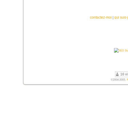
contactez-moi
|
qui suis-
16 vi
©2004-2005,