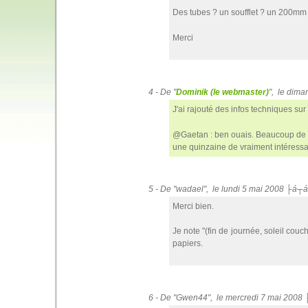
Des tubes ? un soufflet ? un 200m
Merci
4 - De "
Dominik (le webmaster)
", le dim
J'ai rajouté des infos techniques sur
@Gaetan : ben ouais. Beaucoup de fl
une quinzaine de vraiment intéressa
5 - De "wadael", le lundi 5 mai 2008 ├á┬á
Merci bien.
Je note "(fin de journée, soleil cou
papiers.
6 - De "Gwen44", le mercredi 7 mai 2008