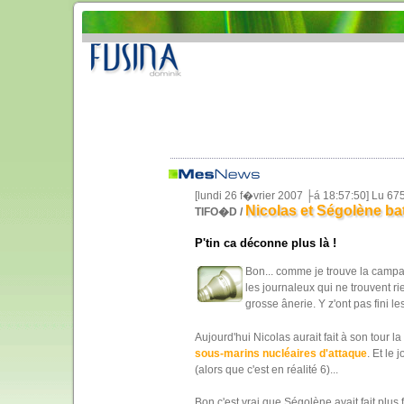
[lundi 26 f�vrier 2007 ├á 18:57:50] Lu 67
Nicolas et Ségolène ba
TIFO�D /
P'tin ca déconne plus là !
Bon... comme je trouve la campag
les journaleux qui ne trouvent rie
grosse ânerie. Y z'ont pas fini l
Aujourd'hui Nicolas aurait fait à son tour l
sous-marins nucléaires d'attaque
. Et le 
(alors que c'est en réalité 6)...
Bon c'est vrai que Ségolène avait fait plus