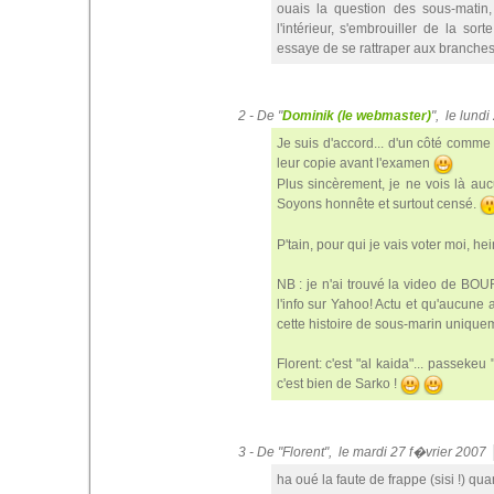
ouais la question des sous-matin, 
l'intérieur, s'embrouiller de la sorte
essaye de se rattraper aux branches, 
2 - De "
Dominik (le webmaster)
", le lund
Je suis d'accord... d'un côté comme 
leur copie avant l'examen
Plus sincèrement, je ne vois là aucu
Soyons honnête et surtout censé.
P'tain, pour qui je vais voter moi, he
NB : je n'ai trouvé la video de BOUR
l'info sur Yahoo! Actu et qu'aucune al
cette histoire de sous-marin unique
Florent: c'est "al kaida"... passekeu 
c'est bien de Sarko !
3 - De "Florent", le mardi 27 f�vrier 200
ha oué la faute de frappe (sisi !) qu