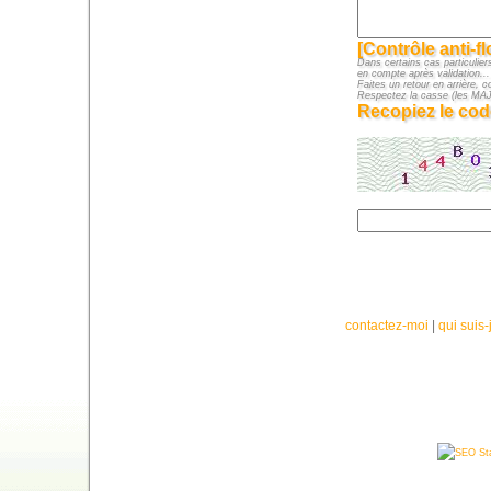
[Contrôle anti-f
Dans certains cas particuliers
en compte après validation...
Faites un retour en arrière, c
Respectez la casse (les M
Recopiez le cod
contactez-moi
|
qui suis-