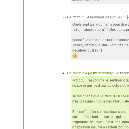
3 - De "didou", le vendredi 20 avril 2007
Quels sont tes arguments pour dire q
- si tu n'aimes pas, n'hésites pas à p
Quant à la remarque sur Poelvoorde, i
Thierry, l'acteur, à une voix très pa
décalées qu'il soit !
4 - De "
Dominik (le webmaster)
", le vend
@didou : j'ai comme le sentiment que
de partie qui n'est pas objective du 
Je maintiens que le style "POELVOO
n'est pas une critique négative, juste
En com' (et j'en sais quelque chose 
sur de l'existant et sur ce qui m
"signature de style" n'est pas inno
l'inspiration insufflé à l'acteur pour 