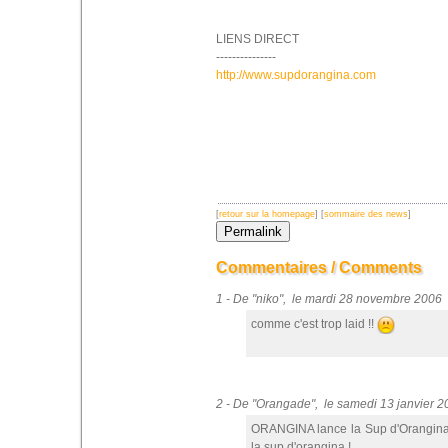
LIENS DIRECT
---------------
http://www.supdorangina.com
[
retour sur la homepage
] [
sommaire des news
]
Commentaires / Comments
1 - De "niko", le mardi 28 novembre 2006
comme c'est trop laid !!
2 - De "Orangade", le samedi 13 janvier 
ORANGINA lance la Sup d'Orangina...
la sup d'orangina !