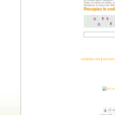
en compte après validation...
Faites un retour en arrière, c
Respectez la casse (les M
Recopiez le cod
contactez-moi
|
qui suis-
22 vi