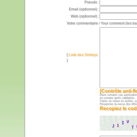
Pseudo :
Email (optionnel) :
Web (optionnel) :
Votre commentaire / Your comment (les ba
[
Liste des Smileys
]
[Contrôle anti-f
Dans certains cas particuliers
en compte après validation...
Faites un retour en arrière, c
Respectez la casse (les M
Recopiez le cod