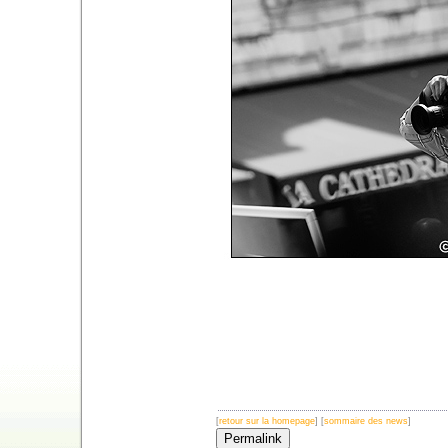
[
retour sur la homepage
] [
sommaire des news
]