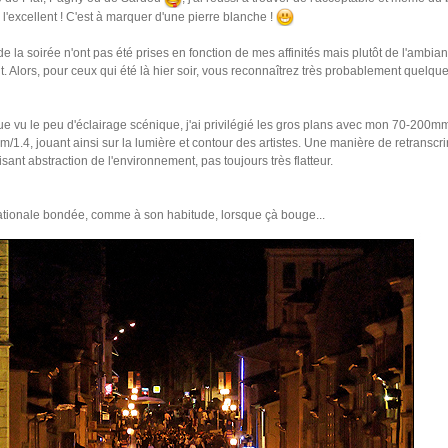
'excellent ! C'est à marquer d'une pierre blanche !
de la soirée n'ont pas été prises en fonction de mes affinités mais plutôt de l'ambia
. Alors, pour ceux qui été là hier soir, vous reconnaîtrez très probablement quelque
ue vu le peu d'éclairage scénique, j'ai privilégié les gros plans avec mon 70-200mm
1.4, jouant ainsi sur la lumière et contour des artistes. Une manière de retranscri
isant abstraction de l'environnement, pas toujours très flatteur.
tionale bondée, comme à son habitude, lorsque çà bouge...