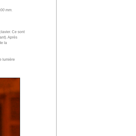
200 mm.
clavier. Ce sont
ant). Après
de la
ne lumière