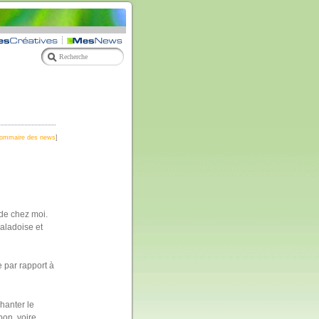
ommaire des news
]
 de chez moi.
Caladoise et
 par rapport à
hanter le
bon, voire