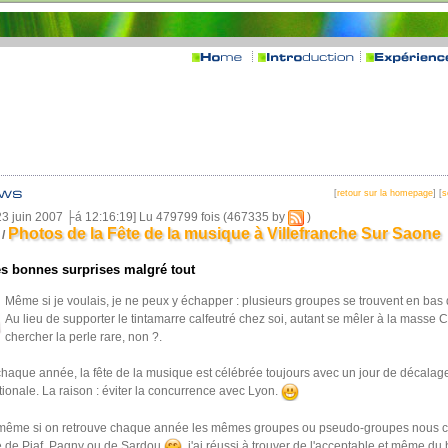
[
retour sur la homepage
] [
s
23 juin 2007 ├á 12:16:19] Lu 479799 fois (467335 by
)
Photos de la Fête de la musique à Villefranche Sur Saone
/
s bonnes surprises malgré tout
Même si je voulais, je ne peux y échapper : plusieurs groupes se trouvent en bas
Au lieu de supporter le tintamarre calfeutré chez soi, autant se mêler à la masse 
chercher la perle rare, non ?.
que année, la fête de la musique est célébrée toujours avec un jour de décalage
ationale. La raison : éviter la concurrence avec Lyon.
, même si on retrouve chaque année les mêmes groupes ou pseudo-groupes nous c
e de Piaf, Pagny ou de Sardou
, j'ai réussi à trouver de l'acceptable et même du 