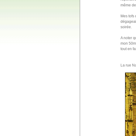
même de l
Mes tofs 
dégageait
soirée.
A noter q
mon 50mm/
tout en fa
La rue Na