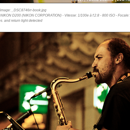
'image: _DSC8746rr-book.jpg
: NIKON D200 (NIKON CORPORATION) - Vitesse: 1/100e à f:2.8 - 800 ISO - Focale:
es. and return light detected