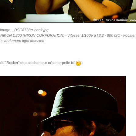
'image: _DSC8738rr-book.jpg
: NIKON D200 (NIKON CORPORATION) - Vitesse: 1/100e à f:3.2 - 800 ISO - Focale:
es. and return light detected
très "Rocker" dde ce chanteur m'a interpellé ici
: