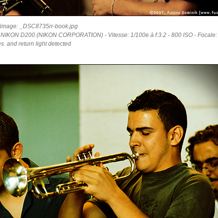
'image: _DSC8735rr-book.jpg
: NIKON D200 (NIKON CORPORATION) - Vitesse: 1/100e à f:3.2 - 800 ISO - Focale:
es. and return light detected