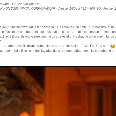
'image: _DSC8679rr-book.jpg
: NIKON D200 (NIKON CORPORATION) - Vitesse: 1/80e à f:3.2 - 800 ISO - Focale: 
tion "Funk/motown" qui a fait sensation. Des cuivres, un batteur, un bassiste et un 
es élèves et un prof de l'école de musique (je crois qu'on dit "conservatoire" mainten
 2 répétitions, ils ont assuré comme des bêtes et ont réchauffé tardivement la rue 
e.
is au dépourvu, ils m'ont bredouillé un nom de formation : "Jazz Funk's allstar"
niquement, j'ai utilisé l'une des façades de la rue pour diriger mon flash et obtenir u