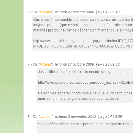
6 - De "
MrSoul
", le lundi 27 octobre 2008 ├á┬á 16:05:18
Oui, mais il me semble bien que ça ne concerne que les fil
toujours produit (que ce soit dans mes marché de niche pou
marchés pro pour éviter de gâcher du film argentique en moye
http://www.polaroid.com/global/detail.jsp;jsessionid=
PRODUCT%3C%3Eprd_id=845524441760010&FOLDER%3C%3
7 - De "
MrSoul
", le lundi 27 octobre 2008 ├á┬á 16:09:30
Just a little complément, il reste encore une gamme restrein
http://www.polaroid.com/products/product_list.jsp?F
Ce sont les appareil photo pola ainsi que leurs cartouches
mois sur un marché, ça ne sera que pour la déco).
8 - De "
sandiet
", le lundi 3 novembre 2008 ├á┬á 14:15:09
Sur le même thème, un truc pour publier une galerie flash fa