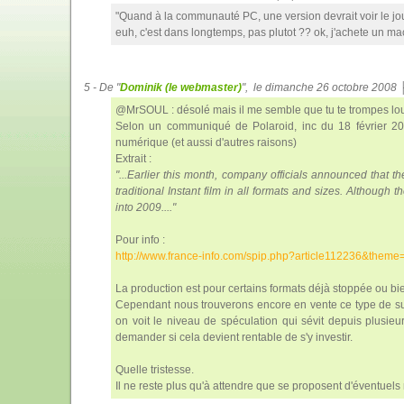
"Quand à la communauté PC, une version devrait voir le jour
euh, c'est dans longtemps, pas plutot ?? ok, j'achete un mac
5 - De "
Dominik (le webmaster)
", le dimanche 26 octobre 2008
@MrSOUL : désolé mais il me semble que tu te trompes lo
Selon un communiqué de Polaroid, inc du 18 février 2008
numérique (et aussi d'autres raisons)
Extrait :
"...Earlier this month, company officials announced that th
traditional Instant film in all formats and sizes. Although 
into 2009...."
Pour info :
http://www.france-info.com/spip.php?article112236&the
La production est pour certains formats déjà stoppée ou bie
Cependant nous trouverons encore en vente ce type de sup
on voit le niveau de spéculation qui sévit depuis plusieur
demander si cela devient rentable de s'y investir.
Quelle tristesse.
Il ne reste plus qu'à attendre que se proposent d'éventuels