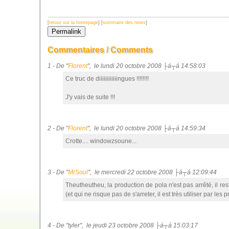
[
retour sur la homepage
] [
sommaire des news
]
Commentaires / Comments
1 - De "
Florent
", le lundi 20 octobre 2008 ├á┬á 14:58:03
Ce truc de diiiiiiiiiiiingues !!!!!!!!
J'y vais de suite !!!
2 - De "
Florent
", le lundi 20 octobre 2008 ├á┬á 14:59:34
Crotte.... windowzsoune...
3 - De "
MrSoul
", le mercredi 22 octobre 2008 ├á┬á 12:09:44
Theutheutheu, la production de pola n'est pas arrêté, il re
(et qui ne risque pas de s'arreter, il est très utiliser par les
4 - De "tyler", le jeudi 23 octobre 2008 ├á┬á 15:03:17