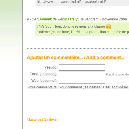
http://www.paulvanroekel.nl/picasa/polaroid/
9 - De "
Dominik (le webmaster)
", le vendredi 7 novembre 2008
@Mr Soul : bon, donc je reviens à la charge
J'affirme (et confirme) l'arrêt de la production complète de
Ajouter un commentaire... / Add a comment...
Pseudo :
Email (optionnel) :
Pour être averti d'
Web (optionnel) :
Votre commentaire / Your comment (les balises HTML sont désact
[
Liste des Smileys
]