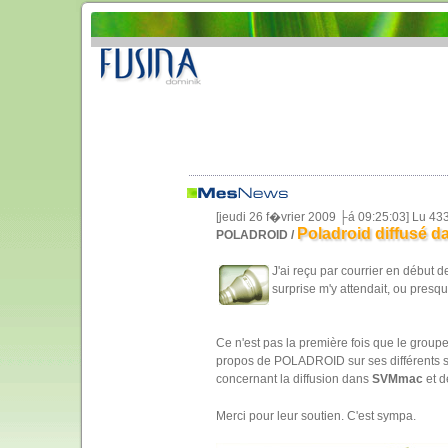
[jeudi 26 f�vrier 2009 ├á 09:25:03] Lu 43
Poladroid diffusé 
POLADROID /
J'ai reçu par courrier en débu
surprise m'y attendait, ou presqu
Ce n'est pas la première fois que le grou
propos de POLADROID sur ses différents sup
concernant la diffusion dans
SVMmac
et d
Merci pour leur soutien. C'est sympa.