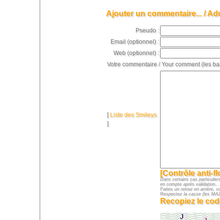
Ajouter un commentaire... / Ad
Pseudo :
Email (optionnel) :
Web (optionnel) :
Votre commentaire / Your comment (les ba
[
Liste des Smileys
]
[Contrôle anti-f
Dans certains cas particuliers
en compte après validation...
Faites un retour en arrière, c
Respectez la casse (les M
Recopiez le cod