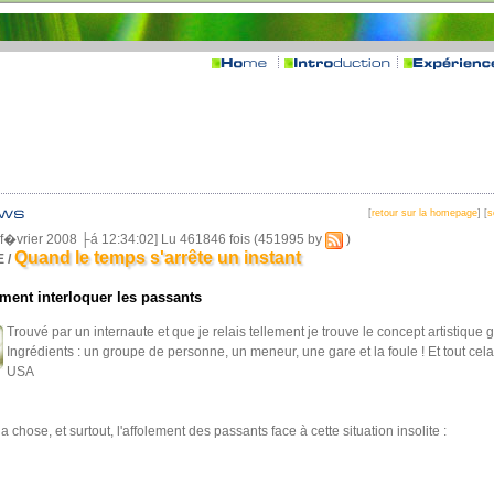
[
retour sur la homepage
] [
s
8 f�vrier 2008 ├á 12:34:02] Lu 461846 fois (451995 by
)
Quand le temps s'arrête un instant
 /
ent interloquer les passants
Trouvé par un internaute et que je relais tellement je trouve le concept artistique g
Ingrédients : un groupe de personne, un meneur, une gare et la foule ! Et tout cel
USA
a chose, et surtout, l'affolement des passants face à cette situation insolite :