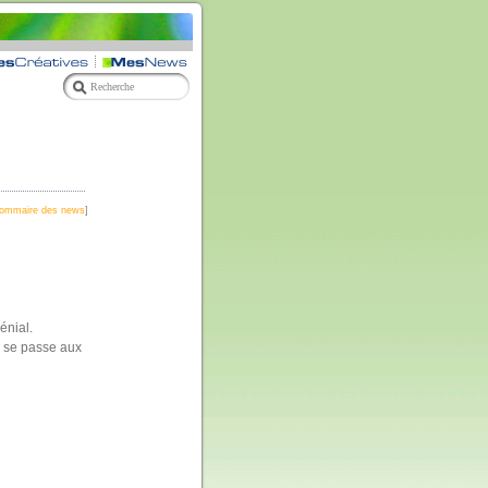
ommaire des news
]
énial.
a se passe aux