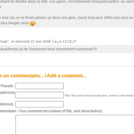
aiment du théâtre dans la ville. Les gares, c'est tellement ennuyant parfois -ou alors
 tout cas, je ne ferais jamais ça dans une gare, j'aurai trop peur d'être pris pour un
 plus bouger ainsi
)
Shady", le mercredi 21 mai 2008 ├á┬á 13:33:27
 qualifierais ça de Surprenant tous simplement surprenant !!!
r un commentaire... / Add a comment...
Pseudo :
optionnel)
Pour être averti d'un nouveau post, mettez votre email (
:
tionnel) :
mmentaire / Your comment (les balises HTML sont désactivées) :