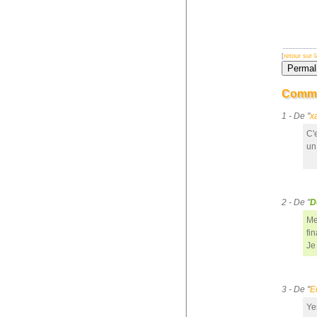
[
retour sur
Comme
1 - De "
x
C'e
un
2 - De "
D
Me
fi
Je
3 - De "
E
Ye