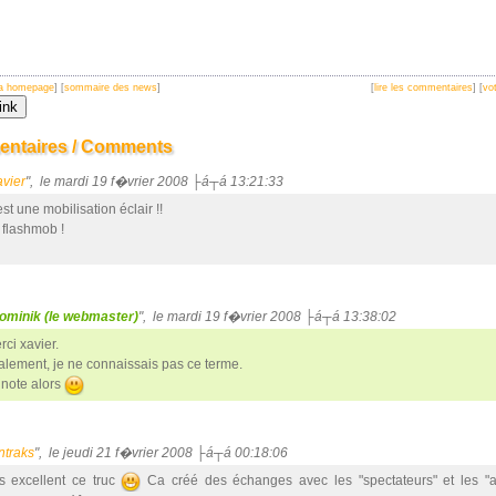
 la homepage
] [
sommaire des news
]
[
lire les commentaires
] [
vot
ntaires / Comments
avier
", le mardi 19 f�vrier 2008 ├á┬á 13:21:33
st une mobilisation éclair !!
 flashmob !
ominik (le webmaster)
", le mardi 19 f�vrier 2008 ├á┬á 13:38:02
rci xavier.
nalement, je ne connaissais pas ce terme.
 note alors
ntraks
", le jeudi 21 f�vrier 2008 ├á┬á 00:18:06
s excellent ce truc
Ca créé des échanges avec les "spectateurs" et les "ac