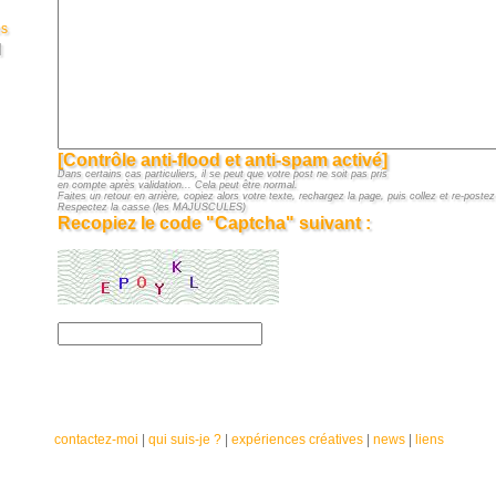
es
]
[Contrôle anti-flood et anti-spam activé]
Dans certains cas particuliers, il se peut que votre post ne soit pas pris
en compte après validation... Cela peut être normal.
Faites un retour en arrière, copiez alors votre texte, rechargez la page, puis collez et re-postez 
Respectez la casse (les MAJUSCULES)
Recopiez le code "Captcha" suivant :
contactez-moi
|
qui suis-je ?
|
expériences créatives
|
news
|
liens