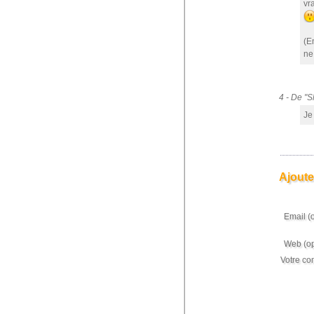
vr
(En
ne
4 - De "
Je
Ajoute
Email (
Web (op
Votre co