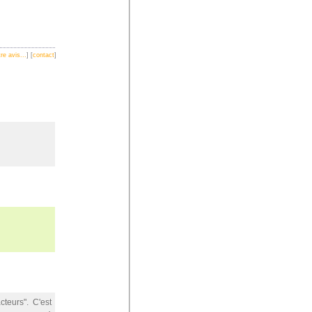
re avis...
] [
contact
]
teurs". C'est