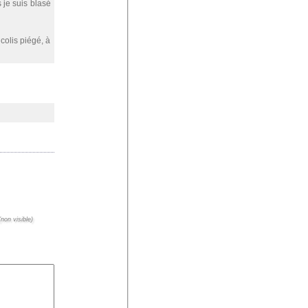
 je suis blasé
 colis piégé, à
non visible)