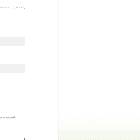
re avis...
] [
contact
]
non visible)