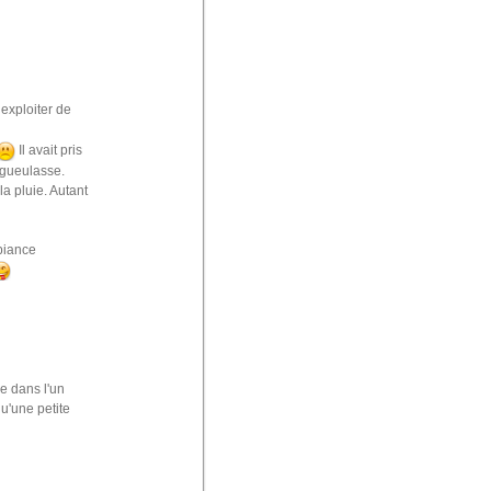
 exploiter de
Il avait pris
égueulasse.
a pluie. Autant
mbiance
e dans l'un
qu'une petite