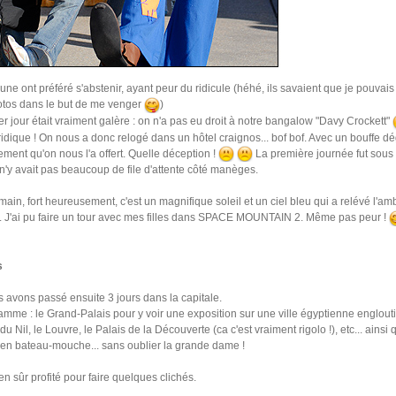
une ont préféré s'abstenir, ayant peur du ridicule (héhé, ils savaient que je pouvais
otos dans le but de me venger
)
r jour était vraiment galère : on n'a pas eu droit à notre bangalow "Davy Crockett"
ridique ! On nous a donc relogé dans un hôtel craignos... bof bof. Avec un bouffe d
ent qu'on nous l'a offert. Quelle déception !
La première journée fut sous l
l n'y avait pas beaucoup de file d'attente côté manèges.
ain, fort heureusement, c'est un magnifique soleil et un ciel bleu qui a relévé l'a
. J'ai pu faire un tour avec mes filles dans SPACE MOUNTAIN 2. Même pas peur !
s
 avons passé ensuite 3 jours dans la capitale.
mme : le Grand-Palais pour y voir une exposition sur une ville égyptienne englouti
du Nil, le Louvre, le Palais de la Découverte (ca c'est vraiment rigolo !), etc... ainsi 
 en bateau-mouche... sans oublier la grande dame !
ien sûr profité pour faire quelques clichés.