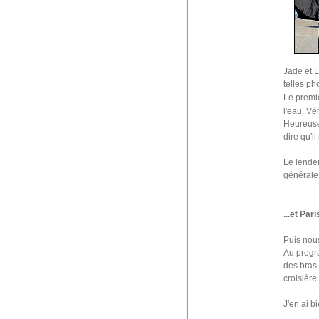
Jade et L
telles ph
Le premie
l'eau. Vé
Heureusem
dire qu'i
Le lendem
générale
...et Pari
Puis nous
Au progra
des bras 
croisière
J'en ai b