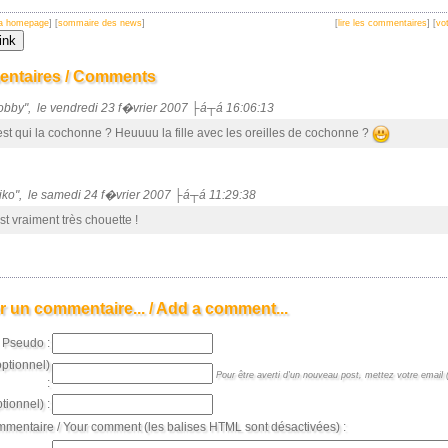
 la homepage
] [
sommaire des news
]
[
lire les commentaires
] [
vot
ntaires / Comments
bobby", le vendredi 23 f�vrier 2007 ├á┬á 16:06:13
est qui la cochonne ? Heuuuu la fille avec les oreilles de cochonne ?
Niko", le samedi 24 f�vrier 2007 ├á┬á 11:29:38
st vraiment très chouette !
r un commentaire... / Add a comment...
Pseudo :
optionnel)
Pour être averti d'un nouveau post, mettez votre email (
:
tionnel) :
mmentaire / Your comment (les balises HTML sont désactivées) :