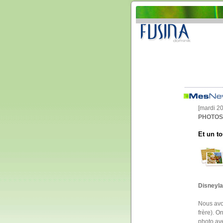
[mardi 2
PHOTOS 
Et un t
Disneyla
Nous avo
frère). O
photo av