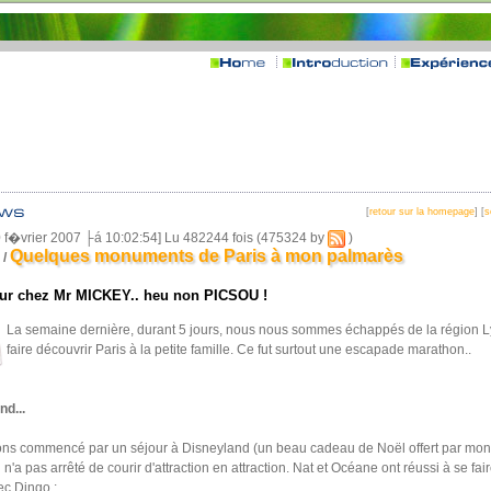
[
retour sur la homepage
] [
s
0 f�vrier 2007 ├á 10:02:54] Lu 482244 fois (475324 by
)
Quelques monuments de Paris à mon palmarès
/
our chez Mr MICKEY.. heu non PICSOU !
La semaine dernière, durant 5 jours, nous nous sommes échappés de la région 
faire découvrir Paris à la petite famille. Ce fut surtout une escapade marathon..
nd...
ns commencé par un séjour à Disneyland (un beau cadeau de Noël offert par mo
n n'a pas arrêté de courir d'attraction en attraction. Nat et Océane ont réussi à se fa
ec Dingo :