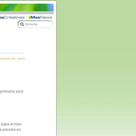
ommaire des news
]
Lyonnaise pour
n papa et mon
ire prendre en