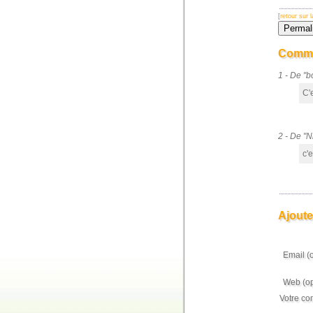
[
retour sur
Comme
1 - De "
C'
2 - De "
c'e
Ajoute
Email (
Web (op
Votre co