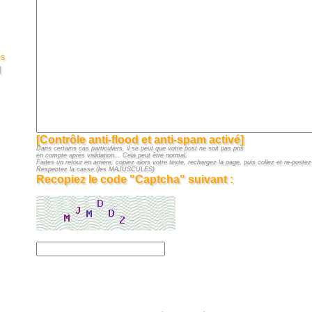
es
]
[Contrôle anti-flood et anti-spam activé]
Dans certains cas particuliers, il se peut que votre post ne soit pas pris
en compte après validation... Cela peut être normal.
Faites un retour en arrière, copiez alors votre texte, rechargez la page, puis collez et re-postez 
Respectez la casse (les MAJUSCULES)
Recopiez le code "Captcha" suivant :