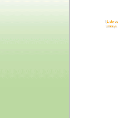
[
Liste d
Smileys