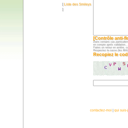
[
Liste des Smileys
]
[Contrôle anti-f
Dans certains cas particuliers
en compte après validation...
Faites un retour en arrière, c
Respectez la casse (les M
Recopiez le cod
contactez-moi
|
qui suis-