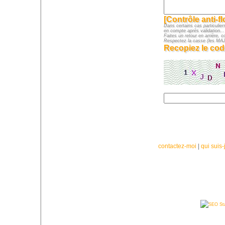
[Contrôle anti-f
Dans certains cas particuliers
en compte après validation...
Faites un retour en arrière, c
Respectez la casse (les M
Recopiez le cod
contactez-moi
|
qui suis-