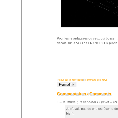
Pour les retardataires ou ceux qui bossent
décalé sur la VOD de FRANCE2.FR (enfin j
[
retour sur la homepage
] [
sommaire des news
]
Commentaires / Comments
1 - De "muriel", le vendredi 17 juillet 20
Je n'avais pas de photos récente de
bien).