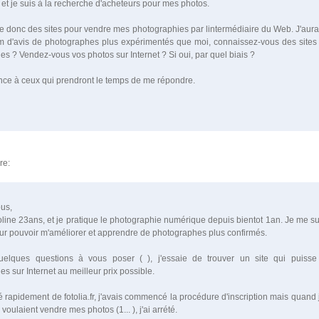
et je suis à la recherche d'acheteurs pour mes photos.
e donc des sites pour vendre mes photographies par lintermédiaire du Web. J'aura
d'avis de photographes plus expérimentés que moi, connaissez-vous des sites
s ? Vendez-vous vos photos sur Internet ? Si oui, par quel biais ?
nce à ceux qui prendront le temps de me répondre.
re:
ous,
line 23ans, et je pratique le photographie numérique depuis bientot 1an. Je me sui
ur pouvoir m'améliorer et apprendre de photographes plus confirmés.
quelques questions à vous poser ( ), j'essaie de trouver un site qui puiss
s sur Internet au meilleur prix possible.
 rapidement de fotolia.fr, j'avais commencé la procédure d'inscription mais quand j'
voulaient vendre mes photos (1... ), j'ai arrété.