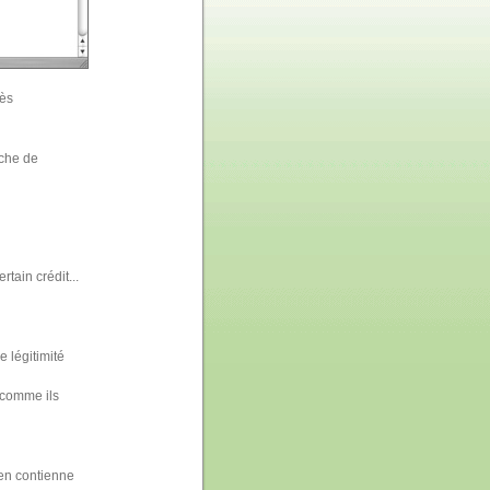
rès
rche de
tain crédit...
 légitimité
, comme ils
en contienne