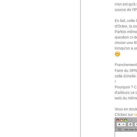
n'en est qu'à 
source de l'I
En fait, cett
d'Octeo, la s
Parfois même,
question ci-d
choisir une f
lorsqu'on a u
Franchement, 
Faire du SPA
cette échelle
!
Pourquoi ? Ca
d'ailleurs ce 
web du même 
Vous en doute
Clickez sur
c