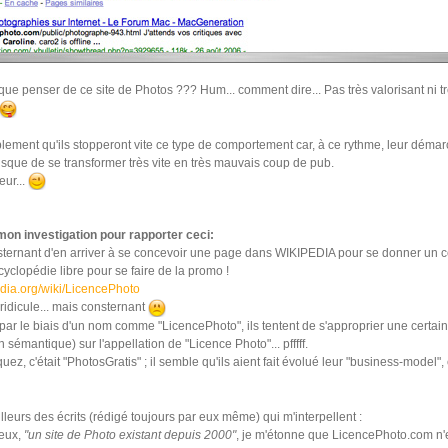
ue penser de ce site de Photos ??? Hum... comment dire... Pas très valorisant ni t
lement qu'ils stopperont vite ce type de comportement car, à ce rythme, leur déma
isque de se transformer très vite en très mauvais coup de pub.
ur...
mon investigation pour rapporter ceci:
sternant d'en arriver à se concevoir une page dans WIKIPEDIA pour se donner un cer
encyclopédie libre pour se faire de la promo !
pedia.org/wiki/LicencePhoto
 ridicule... mais consternant
par le biais d'un nom comme "LicencePhoto", ils tentent de s'approprier une certaine
 sémantique) sur l'appellation de "Licence Photo"... pfffff.
ez, c'était "PhotosGratis" ; il semble qu'ils aient fait évolué leur "business-model"
lleurs des écrits (rédigé toujours par eux même) qui m'interpellent :
 eux,
"un site de Photo existant depuis 2000"
, je m'étonne que LicencePhoto.com n'