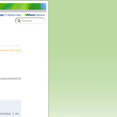
ommaire des news
]
encieusement le
 presque 1 an