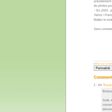
actuellement q
de photos po
-
"En 2005 - j
Yahoo ! Fran
Mattez le loo
Sans commenta
[
retour sur la ho
Commenta
1 - De "
Equip
Bonjou
Suite 
concer
dénommé