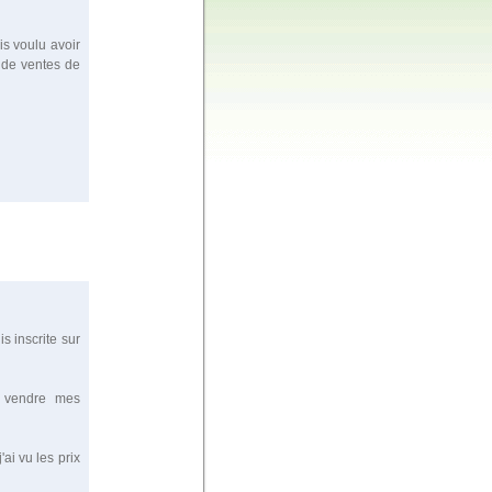
is voulu avoir
 de ventes de
s inscrite sur
e vendre mes
ai vu les prix