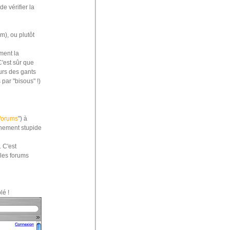
de vérifier la
), ou plutôt
ment la
C'est sûr que
urs des gants
par "bisous" !)
 forums
") à
chement stupide
 C'est
 les forums
lé !