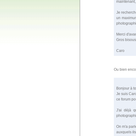
maintenant, 
Je recherch
un maximum 
photographie
Merci d'ava
Gros bisous
Caro
Ou bien enco
Bonjour à t
Je suis Caro
ce forum po
J'ai déjà 
photographie
On m'a parlé
auxquels ils 