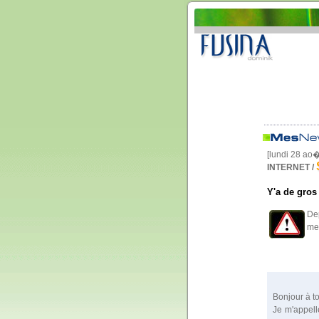
[lundi 28 ao
INTERNET /
Y'a de gros
Dep
mes
Bonjour à t
Je m'appell