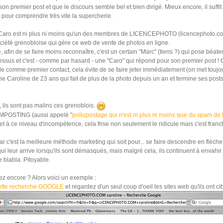
son premier post et que le discours semble bel et bien dirigé. Mieux encore, il suffit 
P pour comprendre très vite la supercherie.
e Caro est ni plus ni moins qu'un des membres de LICENCEPHOTO (licencephoto.com
ociété grenobloise qui gère ce web de vente de photos en ligne.
 afin de se faire moins reconnaître, c'est un certain "Marc" (tiens ?) qui pose béate
essus et c'est - comme par hasard - une "Caro" qui répond pour son premier post ! 
ille comme premier contact, cela évite de se faire jeter immédiatement (on met toujo
ne Caroline de 23 ans qui fait de plus de la photo depuis un an et termine ses posts 
ils sont pas malins ces grenoblois.
MPOSTING (aussi appelé "
pollupostage qui n'est ni plus ni moins que du spam de
 et à ce niveau d'incompétence, cela frise non seulement le ridicule mais c'est fran
r c'est la meilleure méthode marketing qui soit pour... se faire descendre en flèche.
qui leur arrive lorsqu'ils sont démasqués, mais malgré cela, ils continuent à envahir
blabla. Pitoyable.
z encore ? Alors voici un exemple :
ette recherche GOOGLE
et regardez d'un seul coup d'oeil les sites web qu'ils ont cib