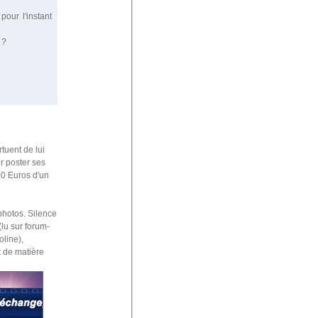
pour l'instant
 ?
rtuent de lui
r poster ses
00 Euros d'un
photos. Silence
(lu sur forum-
line),
t de matière