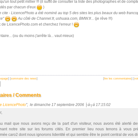
u'un tout petit millier !!! (il suffit de consulter la liste des photographes et de comp
stés par chacun d'eux
)
e cite - LicencePhoto a été nominé au top 5 des sites les plus beaux du web franc
ce"
Au côté de Channel.fr, ushuaia.com, BMW.fr...
(je rêve !!!)
k de LicencePhoto.com et cherchez l'erreur !
ire... (ou du moins j'arrête là... vaut mieux)
mepage
] [
sommaire des news
]
[
lire les commentaires
] [
vot
ires / Comments
e LicencePhoto
", le dimanche 17 septembre 2006 ├á┬á 17:15:02
r,
au mail que nous avons reçu de la part d'un visiteur, nous avons été alerté de
nant notre site sur les forums cités. En premier lieu nous tenons à vous pr
e caro2 dont nous ignorons lidentité et qui semble être le point central de vos d