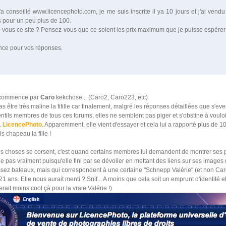
 conseillé www.licencephoto.com, je me suis inscrite il ya 10 jours et j'ai vendu 
 pour un peu plus de 100.
vous ce site ? Pensez-vous que ce soient les prix maximum que je puisse espérer
nce pour vos réponses.
commence par
Caro
kekchose... (Caro2, Caro223, etc)
as être très maline la fifille car finalement, malgré les réponses détaillées que s'eve
ntils membres de tous ces forums, elles ne semblent pas piger et s'obstine à vouloi
.
LicencePhoto
. Apparemment, elle vient d'essayer et cela lui a rapporté plus de 1
is chapeau la fille !
les choses se corsent, c'est quand certains membres lui demandent de montrer ses 
e pas vraiment puisqu'elle fini par se dévoiler en mettant des liens sur ses images 
ssez bateaux, mais qui correspondent à une certaine "Schnepp Valérie" (et non Caro
21 ans. Elle nous aurait menti ? Snif... A moins que cela soit un emprunt d'identité e
erait moins cool çà pour la vraie Valérie !)