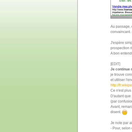
Au passage, q
convaincant.
J'espère simp
prospection r
A bon entende
[EDIT]
Je continue 
je trouve con
et utiliser l'
http://fr.wiki
Ce n'est plus
D'autant que 
(par confusion
Avant, remarqu
disent.
Je note par ai
- Pour, selon