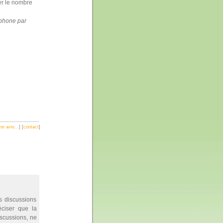
ter le nombre
ophone par
re avis...
] [
contact
]
s discussions
éciser que la
iscussions, ne