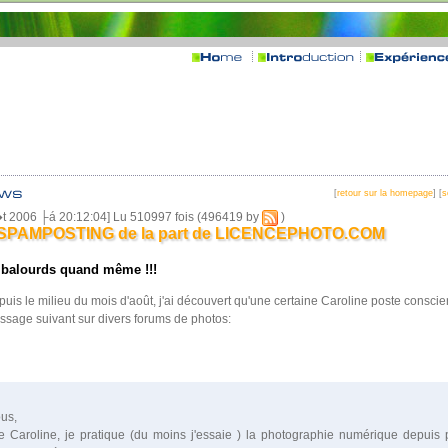
[
retour sur la homepage
] [
s
�t 2006 ├á 20:12:04] Lu 510997 fois (496419 by
)
SPAMPOSTING de la part de LICENCEPHOTO.COM
 balourds quand même !!!
uis le milieu du mois d'août, j'ai découvert qu'une certaine Caroline poste consci
sage suivant sur divers forums de photos:
ous,
e Caroline, je pratique (du moins j'essaie ) la photographie numérique depuis