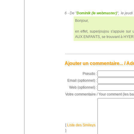
6 - De "
Dominik (le webmaster)
", le jeu
Bonjour,
en effet, superjoujou s'appuie sur 
AUX ENFANTS, se trouvant à HYER
Ajouter un commentaire... / Ad
Pseudo :
Email (optionnel) :
Web (optionnel) :
Votre commentaire / Your comment (les ba
[
Liste des Smileys
]