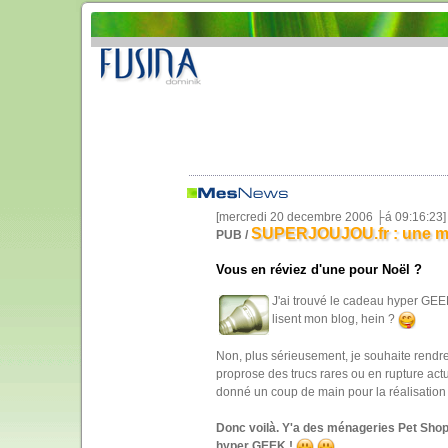
[mercredi 20 decembre 2006 ├á 09:16:23]
SUPERJOUJOU.fr : une mén
PUB /
Vous en réviez d'une pour Noël ?
J'ai trouvé le cadeau hyper GEEK 
lisent mon blog, hein ?
Non, plus sérieusement, je souhaite rendre 
proprose des trucs rares ou en rupture actu
donné un coup de main pour la réalisation 
Donc voilà. Y'a des ménageries Pet Shop (
hyper GEEK !