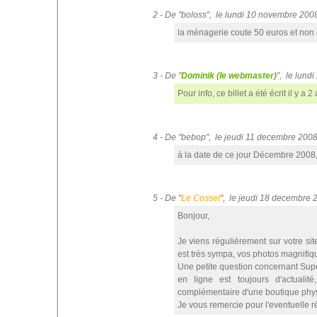
2 - De "boloss", le lundi 10 novembre 20
la ménagerie coute 50 euros et non
3 - De "
Dominik (le webmaster)
", le lun
Pour info, ce billet a été écrit il y a 
4 - De "bebop", le jeudi 11 decembre 200
à la date de ce jour Décembre 2008, c
5 - De "
Le Cosset
", le jeudi 18 decembre
Bonjour,
Je viens régulièrement sur votre sit
est très sympa, vos photos magnifiq
Une petite question concernant Superj
en ligne est toujours d'actuali
complémentaire d'une boutique physiq
Je vous remercie pour l'eventuelle 