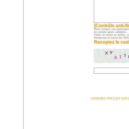
[Contrôle anti-f
Dans certains cas particuliers
en compte après validation...
Faites un retour en arrière, c
Respectez la casse (les M
Recopiez le cod
contactez-moi
|
qui suis-