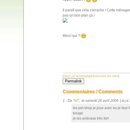
Il paraît que cela s'arrache ! Cette ménage
pas un bon plan çà !
Merci qui ?
[
retour sur la homepage
] [
sommaire des news
]
Commentaires / Comments
1 - De "
titi
", le samedi 26 avril 2008 ├á┬á 
les pet shop je joue avec eu je leur f
bouge.
je les ambrase très fort