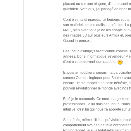
placard ou sur une étagère, d'autres son
quotidien. Avec eux, j'ai partagé de bons m
Contre vents et marées, j'ai toujours soute
son matériel comme outils de création. La p
MAC, bien avant que je ne les adapte sur l
des images 3D sur plusieurs Amiga et, pour 
Quand j'y pense...
Beaucoup d'ami(e)s m'ont connu comme l'u
années, Icone Informatique, revendeur Ma
d'entre vous doivent s'en rappeler
Et puis je n'oublierai jamais ma partici
comme Content Ingineer pour Beatnik avec Tho
encore. Je me rappelle de cette frénésie, de
pouvoir révolutionner le monde avec nos tr
Bref. je le reconnais. Ce mec a largemen
professionnel. Je lui dois beaucoup. Nous
intuitive, c'est lui qui nous l'a apporté sur 
Son décès, même s'il était prévisible depui
comportement avoir en de telle circonstance
Photographe), je suis habituellement habill