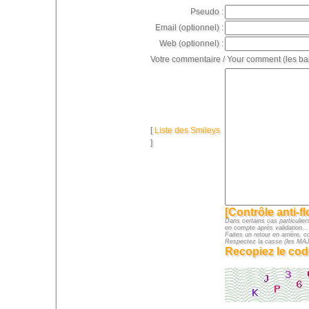
Pseudo :
Email (optionnel) :
Web (optionnel) :
Votre commentaire / Your comment (les ba
[
Liste des Smileys
]
[Contrôle anti-f
Dans certains cas particuliers
en compte après validation...
Faites un retour en arrière, c
Respectez la casse (les M
Recopiez le cod