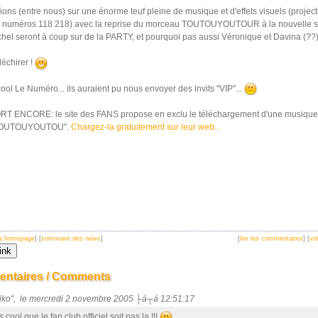
ons (entre nous) sur une énorme teuf pleine de musique et d'effets visuels (project
 numéros 118 218) avec la reprise du morceau TOUTOUYOUTOUR à la nouvelle s
ichel seront à coup sur de la PARTY, et pourquoi pas aussi Véronique et Davina (??)
échirer !
ool Le Numéro... ils auraient pu nous envoyer des invits "VIP"...
T ENCORE: le site des FANS propose en exclu le téléchargement d'une musique 
TOUTOUYOUTOU".
Chargez-la gratuitement sur leur web...
 la homepage
] [
sommaire des news
]
[
lire les commentaires
] [
vot
ntaires / Comments
Niko", le mercredi 2 novembre 2005 ├á┬á 12:51:17
 cool que le fan club officiel soit pas la !!!