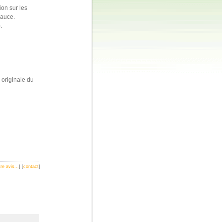
ion sur les
auce.
.
originale du
re avis...
] [
contact
]