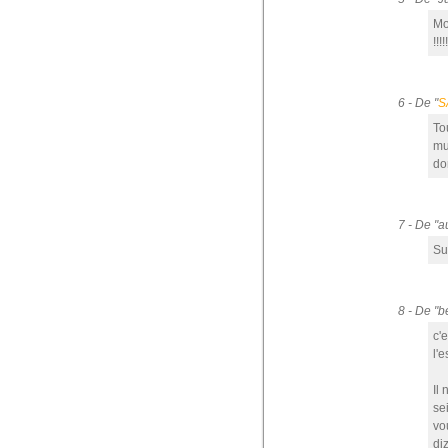
Mo
!!!!!
6 - De "
S
To
mu
do
7 - De "
Su
8 - De "
c'
l'
Il
se
vo
di