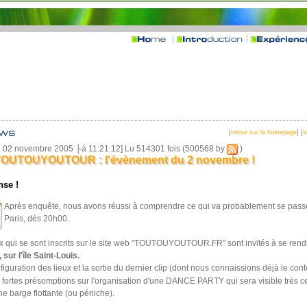
[
retour sur la homepage
] [
s
i 02 novembre 2005 ├á 11:21:12] Lu 514301 fois (500568 by
)
OUTOUYOUTOUR : l'évènement du 2 novembre !
nse !
Après enquête, nous avons réussi à comprendre ce qui va probablement se passer
Paris, dès 20h00.
x qui se sont inscrits sur le site web "TOUTOUYOUTOUR.FR" sont invités à se ren
sur l'île Saint-Louis.
figuration des lieux et la sortie du dernier clip (dont nous connaissions déjà le co
fortes présomptions sur l'organisation d'une DANCE PARTY qui sera visible très c
une barge flottante (ou péniche).