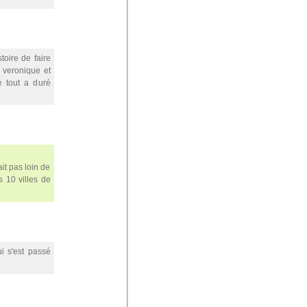
toire de faire
 veronique et
le tout a duré
ait pas loin de
s 10 villes de
ui s'est passé