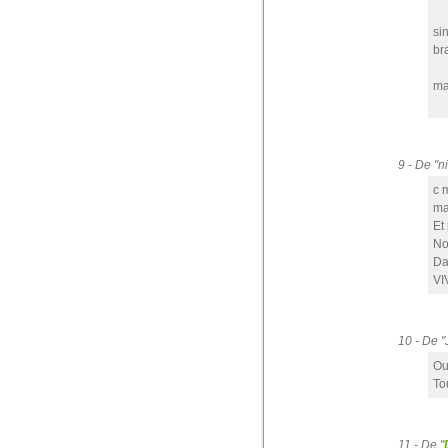
si
br
ma
9 - De "
c 
ma
Et 
No
Da
VI
10 - De 
Ou
To
11 - De "