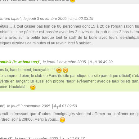
bernard tapie", le jeudi 3 novembre 2005 ├á┬á 00:35:19
y étais ... à tout casser pas loin de 80 personnes dont 15 à 20 de l'organisation his
ambiance...une péniche est passée avec les 2 nazes de la pub et les 2 has been
vina avec sur la petite barque tout le staff de la boite avec leurs tee-shirts..
lques dizaines de minutes et au revoir...bref à oublier...
ominik (le webmaster)
", le jeudi 3 novembre 2005 ├á┬á 06:49:20
rs là, franchement, incroyable !!!!
 je comprend bien, le club de Fans (le site parodique du site parodique officiel) n'ét
 vérité en lançant lui aussi son propre "faux" évènement avec de faux billets dan
ance. Houlàlàlà....
fufu", le jeudi 3 novembre 2005 ├á┬á 07:02:50
 serait intéressant que d'autres témoignages viennent affirmer ou confirmer ce q
rdredi soir à 20h00. Merci à vous...
Julien G", le jeudi 3 novembre 2005 ├á┬á 17:08:57