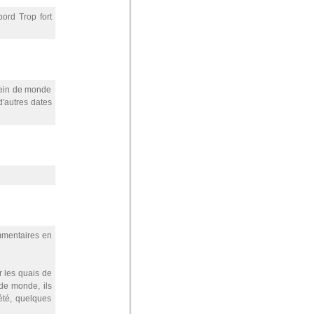
ord Trop fort
plein de monde
'autres dates
mmentaires en
r les quais de
de monde, ils
été, quelques