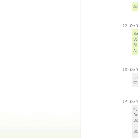
Ju
12 - De "
Bo
Vo
Si
A 
13 - De 
...
C'e
14 - De "
hu
Do
Do
SO