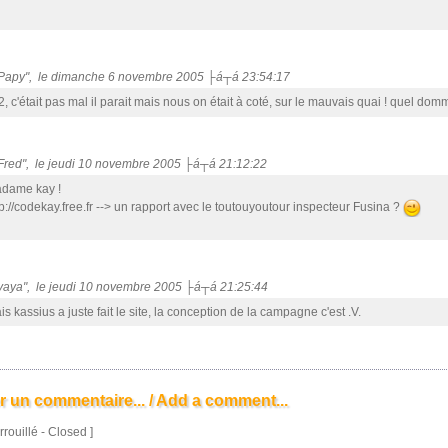
"Papy", le dimanche 6 novembre 2005 ├á┬á 23:54:17
 2, c'était pas mal il parait mais nous on était à coté, sur le mauvais quai ! quel d
"Fred", le jeudi 10 novembre 2005 ├á┬á 21:12:22
dame kay !
tp://codekay.free.fr --> un rapport avec le toutouyoutour inspecteur Fusina ?
"yaya", le jeudi 10 novembre 2005 ├á┬á 21:25:44
s kassius a juste fait le site, la conception de la campagne c'est .V.
r un commentaire... / Add a comment...
rrouillé - Closed ]