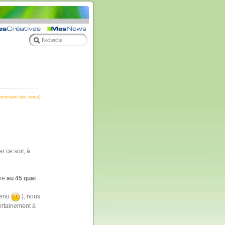
ommaire des news
]
 ce soir, à
dre
au 45 quai
ntenu
), nous
ertainement à