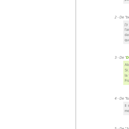
2 - De "
j'
l'
da
que
3 - De "
D
Alo
Si
la
Fr
4 - De "
Il
me
5 - De "