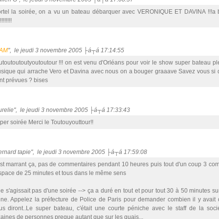
rtel la soirée, on a vu un bateau débarquer avec VERONIQUE ET DAVINA !!!a b
!!!!!!!!
AM
", le jeudi 3 novembre 2005 ├á┬á 17:14:55
utoutoutoutyoutoutour !!! on est venu d'Orléans pour voir le show super bateau 
sique qui arrache Vero et Davina avec nous on a bouger graaave Savez vous si d
nt prévues ? bises
aurelie", le jeudi 3 novembre 2005 ├á┬á 17:33:43
per soirée Merci le Toutouyouttour!!
bernard tapie", le jeudi 3 novembre 2005 ├á┬á 17:59:08
est marrant ça, pas de commentaires pendant 10 heures puis tout d'un coup 3 co
espace de 25 minutes et tous dans le même sens
 ne s'agissait pas d'une soirée --> ça a duré en tout et pour tout 30 à 50 minutes su
ine. Appelez la préfecture de Police de Paris pour demander combien il y avait 
us diront..Le super bateau, c'était une courte péniche avec le staff de la soci
zaines de personnes preque autant que sur les quais...