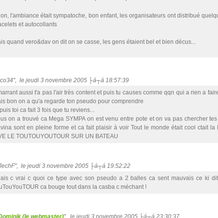
non, l'ambiance était sympatoche, bon enfant, les organisateurs ont distribué quelqu
acelets et autocollants
is quand vero&dav on dit on se casse, les gens étaient bel et bien décus...
nico34", le jeudi 3 novembre 2005 ├á┬á 18:57:39
marrant aussi t'a pas l'air très content et puis tu causes comme qqn qui a rien a fair
is bon on a qu'a regarde ton pseudo pour comprendre
puis toi ca fait 3 fois que tu reviens...
us on a trouvé ca Mega SYMPA on est venu entre pote et on va pas chercher tes 
vina sont en pleine forme et ca fait plaisir à voir Tout le monde était cool ctait 
VE LE TOUTOUYOUTOUR SUR UN BATEAU
"JechF", le jeudi 3 novembre 2005 ├á┬á 19:52:22
ais c vrai c quoi ce type avec son pseudo a 2 balles ca sent mauvais ce ki dit 
uTouYouTOUR ca bouge tout dans la casba c méchant !
Dominik (le webmaster)
", le jeudi 3 novembre 2005 ├á┬á 23:30:37