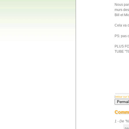
Nous pari
murs des
Bill et M
Cela va d
PS: pas c
PLUS FOR
TUBE "
[
retour sur
Comme
1 - De "
pas