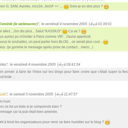
lien G, SAM, Aurelie, nico34, JechF => ....
Dois-je en dire plus ?
Dominik (le webmaster)
", le vendredi 4 novembre 2005 ├á┬á 01:39:01
n allez... j'en dis plus... Salut "KASSIUS"
Ca va ?
us auriez pu m'inviter à Paris comme VIP... J'aurai apprécié.
 vous le souhaitez, on peut parler hors BLOG... ce serait plus cool...
plus. (je gomme le message après prise de contact... merci...)
"Niko", le vendredi 4 novembre 2005 ├á┬á 09:41:54
 en arriver à faire de l'intox sur les blogs pour faire croire que c'était super la fies
st triste ...
ludo
", le samedi 5 novembre 2005 ├á┬á 11:47:57
m hum
nc ce fut un bide si je comprends bien ?
mmage car la pub était bien amenée.
nt à fond les organisateurs pour venir se faire humilier sur le blog ?